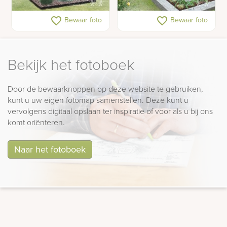
Moderne kunstzinnige
Gedenkteken van
favorite_border
favorite_border
Bewaar foto
Bewaar foto
grafzuil met bronzen
olijfgroen natuursteen
beeldjes
Bekijk het fotoboek
Door de bewaarknoppen op deze website te gebruiken,
kunt u uw eigen fotomap samenstellen. Deze kunt u
vervolgens digitaal opslaan ter inspiratie of voor als u bij ons
komt oriënteren.
Naar het fotoboek