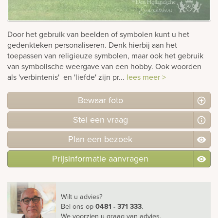
rnen
Door het gebruik van beelden of symbolen kunt u het
sieraden
gedenkteken personaliseren. Denk hierbij aan het
toepassen van religieuze symbolen, maar ook het gebruik
van symbolische weergave van een hobby. Ook woorden
als 'verbintenis' en 'liefde' zijn pr...
lees meer >
Bewaar foto
Stel
een
vraag
Plan
een
bezoek
Prijsinformatie aanvragen
Wilt u advies?
Bel ons
op
0481 - 371 333
.
We voorzien u graag van advies.