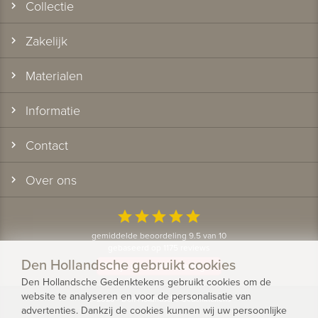
Collectie
Zakelijk
Materialen
Informatie
Contact
Over ons
star
star
star
star
star
gemiddelde beoordeling 9.5 van 10
gebaseerd op 1175 reviews
Den Hollandsche gebruikt cookies
Bekijk alle klantervaringen
Den Hollandsche Gedenktekens gebruikt cookies om de
website te analyseren en voor de personalisatie van
© 2026 - Den Hollandsche Gedenktekens
advertenties. Dankzij de cookies kunnen wij uw persoonlijke