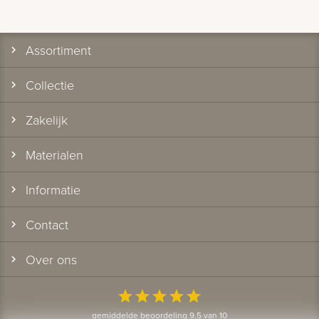
Assortiment
Collectie
Zakelijk
Materialen
Informatie
Contact
Over ons
star
star
star
star
star
gemiddelde beoordeling 9.5 van 10