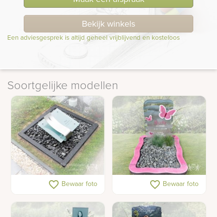
Bekijk winkels
Een adviesgesprek is altijd geheel vrijblijvend en kosteloos
Soortgelijke modellen
Urn monument van glas
Speels grafmonument
favorite_border
favorite_border
Bewaar foto
Bewaar foto
en RVS
met roze vlinders