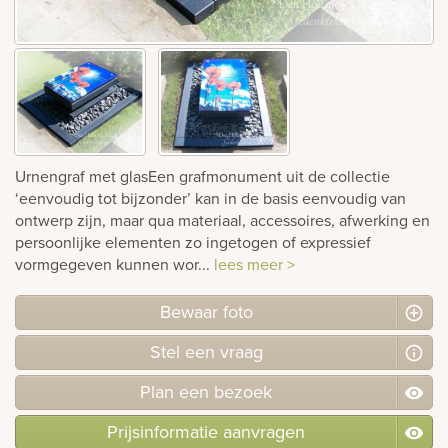
rnen
sieraden
Urnengraf met glasEen grafmonument uit de collectie
‘eenvoudig tot bijzonder’ kan in de basis eenvoudig van
ontwerp zijn, maar qua materiaal, accessoires, afwerking en
persoonlijke elementen zo ingetogen of expressief
vormgegeven kunnen wor...
lees meer >
Bewaar foto
Stel
een
vraag
Plan
een
bezoek
Prijsinformatie aanvragen