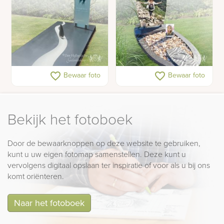
Gedenkteken met
Gedenkteken voor een
favorite_border
favorite_border
Bewaar foto
Bewaar foto
zeilboot op rivier
tiener met schelpen en
foto's
Bekijk het fotoboek
Door de bewaarknoppen op deze website te gebruiken,
kunt u uw eigen fotomap samenstellen. Deze kunt u
vervolgens digitaal opslaan ter inspiratie of voor als u bij ons
komt oriënteren.
Naar het fotoboek