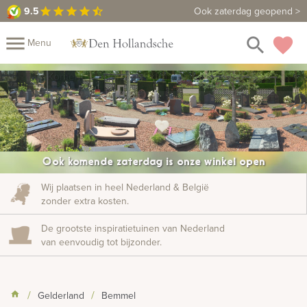
9.5
9.5
Maak een vrijblijvende afspraak
Ook zaterdag geopend >
star
star
star
star
star_half
close
menu
search
favorite
Menu
rafmonumenten
Komende zaterdag: Extra inspiratiedagen
arrow_forward
Mijn
Home
Assortiment
Fotomap
Fotoboek
Informatie
Ook komende zaterdag is onze winkel open
Prijzen
Over
Wij plaatsen in heel Nederland & België
zonder extra kosten.
ons
Duurzaamheid
Winkels
Contact
Bekijk
De grootste inspiratietuinen van Nederland
ook:
van eenvoudig tot bijzonder.
indermonumenten
Gelderland
Bemmel
rnenmonumenten