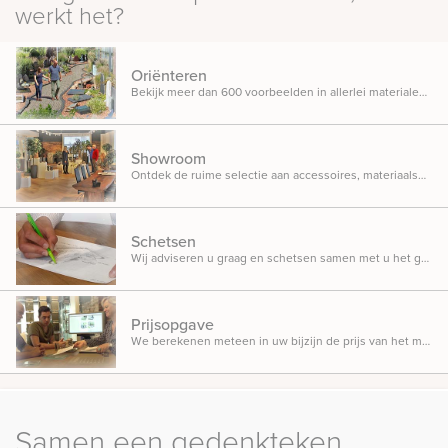
werkt het?
Oriënteren
Bekijk meer dan 600 voorbeelden in allerlei materialen, ontwerpen en designs opgesteld in onze inspiratietuin.
Showroom
Ontdek de ruime selectie aan accessoires, materiaalsoorten en beletteringsmogelijkheden.
Schetsen
Wij adviseren u graag en schetsen samen met u het gedenkteken dat u in gedachten heeft.
Prijsopgave
We berekenen meteen in uw bijzijn de prijs van het monument, zodat u weet waar u aan toe bent.
Samen een gedenkteken