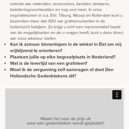
selectie aan materialen, accessoires, beelden, lantaarns,
beletteringsvoorbeelden en nog veel meer. In onze
inspiratietuinen in o.a. Elst. Tilburg, Wezep en Rotterdam kunt u
bovendien meer dan 600 van grafmonumenten in de
buitenlucht bekijken. Zo krijgt u echt een representatief beeld
van de mogelijkheden en als u vragen heeft, kunt u deze direct
aan onze adviseur stellen.
Kan ik zomaar binnenlopen in de winkel in Elst om mij
vrijblijvend te orienteren?
Plaatsen jullie op elke begraafplaats in Nederland?
U kunt gewoon langskomen om rustig ideeën op te doen en te
oriënteren. Wilt u advies? Dan is het verstandig om een afspraak
Wat is de levertijd van een grafsteen?
Wij plaatsen monumenten zonder extra kosten in heel
te maken. Zo hoeft u niet onnodig te wachten en wordt u direct
Nederland. Daarnaast plaatsen we monumenten in overleg ook
Moet ik de vergunning zelf aanvragen of doet Den
De levertijd van een gedenkteken wordt met name bepaald
geholpen.
in België en Duitsland. Onze werkwijze is hierop ingericht. Ons
door de mate waarin het materiaal beschikbaar is. Omdat wij met
Hollandsche Gedenktekens dit?
team van vakmensen plaatst alle soorten monumenten volgens
natuurlijke materiaalsoorten werken die per schip worden
Als Den Hollandsche Gedenktekens het monument plaatst,
hoge kwaliteitseisen. Zij brengen vrijwel iedere week een
vervoerd vanuit alle delen van de wereld, kunnen levertijden
nemen wij contact op met de gemeente voor het aanvragen van
bezoek aan uw regio en zijn dus zeer regelmatig bij u in buurt.
tussen de 7 en 15 weken bedragen.
de vergunning.