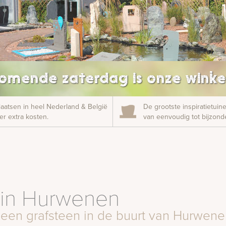
omende zaterdag is onze winke
laatsen in heel Nederland & België
De grootste inspiratietui
r extra kosten.
van eenvoudig tot bijzonde
 in Hurwenen
 een grafsteen in de buurt van Hurwen