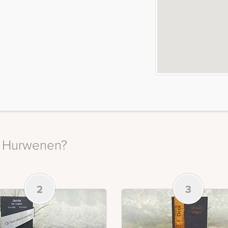
in Hurwenen?
2
3