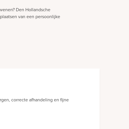
urwenen? Den Hollandsche
 plaatsen van een persoonlijke
 die bij mijn dochter is geplaatst. Wij zijn er