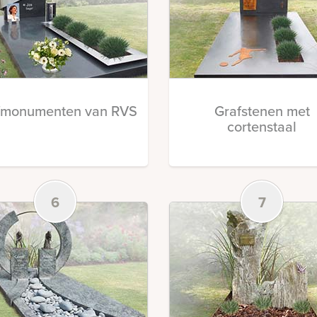
fmonumenten van RVS
Grafstenen met
cortenstaal
6
7