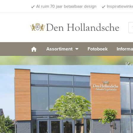
Al ruim 70 jaar betaalbaar design
Inspiratiewink
done
done
Assortiment
Fotoboek
Informa
Ko