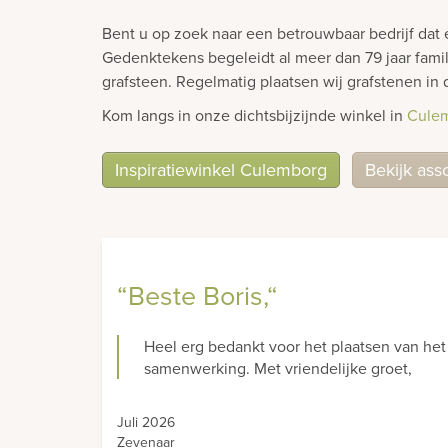
Bent u op zoek naar een betrouwbaar bedrijf dat
Gedenktekens begeleidt al meer dan 79 jaar famil
grafsteen. Regelmatig plaatsen wij grafstenen 
Kom langs in onze dichtsbijzijnde winkel in
Cule
Inspiratiewinkel Culemborg
Bekijk ass
“Wij zijn er zeer van onder 
Geachte heer/ mevrouw, Ik wil u bij Den Ho
zeer van onder de indruk in positieve zin (ho
Juli 2026
Beuningen