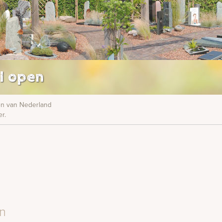
l open
nen van Nederland
r.
en