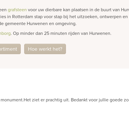
 een
grafsteen
voor uw dierbare kan plaatsen in de buurt van H
ies in Rotterdam stap voor stap bij het uitzoeken, ontwerpen en
in de gemeente Hurwenen en omgeving.
mborg
. Op minder dan 25 minuten rijden van Hurwenen.
ortiment
Hoe werkt het?
de indruk“
llandse Gedenktekens bedanken voor de hele mooie graf monument
e tegenstrijdig dit voor ons ook privé klinkt).