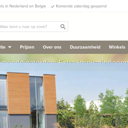
els in Nederland en Belgie
Komende zaterdag geopend
done
search
tie
Prijzen
Over ons
Duurzaamheid
Winkels
mende zaterdag: Extra inspiratiedage