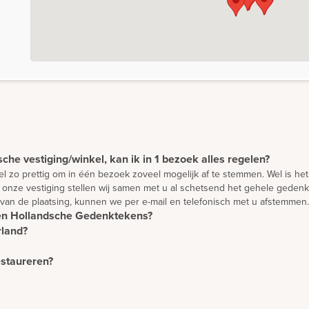
che vestiging/winkel, kan ik in 1 bezoek alles regelen?
 wel zo prettig om in één bezoek zoveel mogelijk af te stemmen. Wel is h
onze vestiging stellen wij samen met u al schetsend het gehele gedenkt
 van de plaatsing, kunnen we per e-mail en telefonisch met u afstemmen.
Den Hollandsche Gedenktekens?
rland?
 voorbeelden in één van onze showrooms bekijken. U vindt er een grote se
inspiratietuinen in o.a. Elst. Tilburg, Wezep en Rotterdam kunt u bove
l Nederland. Daarnaast plaatsen we monumenten in overleg ook in België
atief beeld van de mogelijkheden en als u vragen heeft, kunt u deze direc
nten volgens hoge kwaliteitseisen. Zij brengen vrijwel iedere week een
estaureren?
jk eerst ontworpen worden. We bieden u de mogelijkheid om vanuit uw e
eheel vrijblijvend en gratis door onze adviseurs te laten maken. We staa
e restaureren. Houdt u wel rekening met kosten voor het afhalen van de
n te ontwerpen dan een bestaande steen te restaureren.