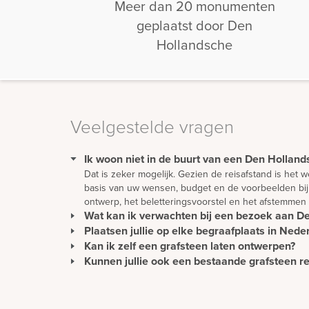
Meer dan 20 monumenten
geplaatst door Den
Hollandsche
Veelgestelde vragen
Ik woon niet in de buurt van een Den Hollands
Dat is zeker mogelijk. Gezien de reisafstand is het
basis van uw wensen, budget en de voorbeelden bij 
ontwerp, het beletteringsvoorstel en het afstemmen
Wat kan ik verwachten bij een bezoek aan 
Plaatsen jullie op elke begraafplaats in Nede
In een prettige sfeer en in alle rust kunt u de vele
beletteringsvoorbeelden en nog veel meer. In onze 
Kan ik zelf een grafsteen laten ontwerpen?
Wij plaatsen monumenten zonder extra kosten in hee
buitenlucht bekijken. Zo krijgt u echt een represent
Ons team van vakmensen plaatst alle soorten monume
Kunnen jullie ook een bestaande grafsteen r
Een mooie en persoonlijke grafsteen moet natuurli
in buurt.
kunt er natuurlijk ook voor kiezen om het ontwerp g
Het is zeker mogelijk om een bestaande grafsteen t
gevallen is het voordeliger om een nieuwe grafstee