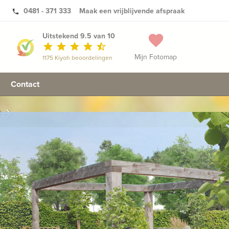
0481 - 371 333
Maak een vrijblijvende afspraak
phone
Uitstekend 9.5 van 10
favorite
star
star
star
star
star_half
Mijn Fotomap
1175 Kiyoh beoordelingen
Contact
n
arrow_forward