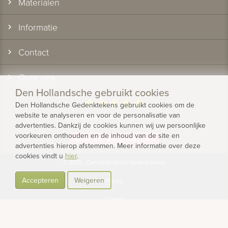
Materialen
Informatie
Contact
Over ons
Den Hollandsche gebruikt cookies
star
star
star
star
star
Den Hollandsche Gedenktekens gebruikt cookies om de
website te analyseren en voor de personalisatie van
gemiddelde beoordeling 9.5 van 10
advertenties. Dankzij de cookies kunnen wij uw persoonlijke
gebaseerd op 1175 reviews
voorkeuren onthouden en de inhoud van de site en
Bekijk alle klantervaringen
advertenties hierop afstemmen. Meer informatie over deze
cookies vindt u
hier
.
© 2026 - Den Hollandsche Gedenktekens
Accepteren
Weigeren
Privacy
Cookies
Algemene voorwaarden