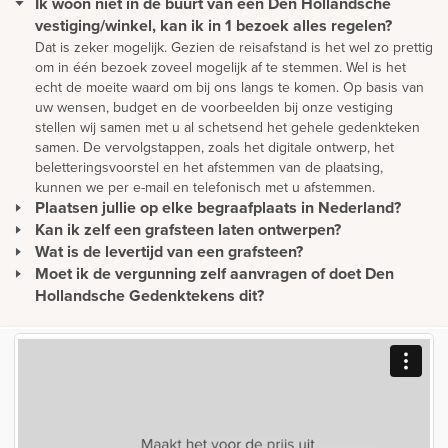
Ik woon niet in de buurt van een Den Hollandsche
vestiging/winkel, kan ik in 1 bezoek alles regelen?
Dat is zeker mogelijk. Gezien de reisafstand is het wel zo prettig
om in één bezoek zoveel mogelijk af te stemmen. Wel is het
echt de moeite waard om bij ons langs te komen. Op basis van
uw wensen, budget en de voorbeelden bij onze vestiging
stellen wij samen met u al schetsend het gehele gedenkteken
samen. De vervolgstappen, zoals het digitale ontwerp, het
beletteringsvoorstel en het afstemmen van de plaatsing,
kunnen we per e-mail en telefonisch met u afstemmen.
Plaatsen jullie op elke begraafplaats in Nederland?
Kan ik zelf een grafsteen laten ontwerpen?
Wij plaatsen monumenten zonder extra kosten in heel
Nederland. Daarnaast plaatsen we monumenten in overleg ook
Wat is de levertijd van een grafsteen?
Een mooie en persoonlijke grafsteen moet natuurlijk eerst
in België en Duitsland. Onze werkwijze is hierop ingericht. Ons
ontworpen worden. We bieden u de mogelijkheid om vanuit uw
Moet ik de vergunning zelf aanvragen of doet Den
De levertijd van een gedenkteken wordt met name bepaald
team van vakmensen plaatst alle soorten monumenten volgens
eigen ontwerp een gedenkteken te realiseren maar u kunt er
door de mate waarin het materiaal beschikbaar is. Omdat wij met
Hollandsche Gedenktekens dit?
hoge kwaliteitseisen. Zij brengen vrijwel iedere week een
natuurlijk ook voor kiezen om het ontwerp geheel vrijblijvend
natuurlijke materiaalsoorten werken die per schip worden
Als Den Hollandsche Gedenktekens het monument plaatst,
bezoek aan uw regio en zijn dus zeer regelmatig bij u in buurt.
en gratis door onze adviseurs te laten maken. We staan open
vervoerd vanuit alle delen van de wereld, kunnen levertijden
nemen wij contact op met de gemeente voor het aanvragen van
voor al uw ideeën.
tussen de 7 en 15 weken bedragen.
de vergunning.