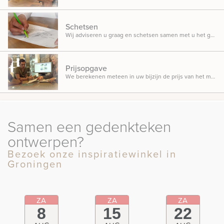
Schetsen
Wij adviseren u graag en schetsen samen met u het gedenkteken dat u in gedachten heeft.
Prijsopgave
We berekenen meteen in uw bijzijn de prijs van het monument, zodat u weet waar u aan toe bent.
Samen een gedenkteken
ontwerpen?
Bezoek onze inspiratiewinkel in
Groningen
ZA
ZA
ZA
8
15
22