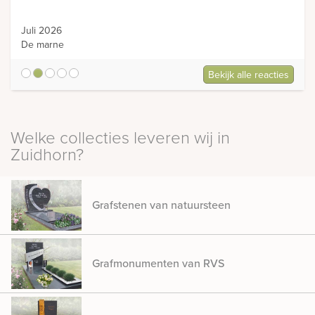
Juli 2026
De marne
Bekijk alle reacties
5
Welke collecties leveren wij in
Zuidhorn?
Grafstenen van natuursteen
Grafmonumenten van RVS