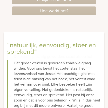
Hoe werkt het?
“natuurlijk, eenvoudig, stoer en
“Helemaal naar onze wens“
sprekend“
De plaat is prachtig geworden, exact als op het
ontwerp. Ik heb heel veel mensen de foto
Het gedenkteken is geworden zoals we graag
gestuurd. Hier zijn heel veel positieve reacties
wilden. Voor ons bevat het cortenstaal het
gekomen en met name dat de plaat zo mooi is
levensverhaal van Jesse. Het prachtige glas met
geworden. Nogmaals hartelijk dank voor de
tekst is de omslag van het boek, het vertelt waar
prettige begeleiding.
het verhaal over gaat. Elke bezoeker heeft zijn
eigen vertelling. Het gedenkteken is natuurlijk,
eenvoudig, stoer en sprekend. Het past bij onze
Juli 2026
zoon en dat is voor ons belangrijk. Wij zijn dus heel
erg blij met dit mooie ontwerp! Hartelijke groet,