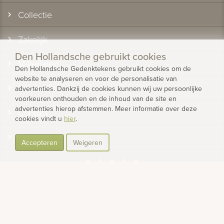
Collectie
Zakelijk
Den Hollandsche gebruikt cookies
Materialen
Den Hollandsche Gedenktekens gebruikt cookies om de
website te analyseren en voor de personalisatie van
Informatie
advertenties. Dankzij de cookies kunnen wij uw persoonlijke
voorkeuren onthouden en de inhoud van de site en
advertenties hierop afstemmen. Meer informatie over deze
Contact
cookies vindt u
hier
.
Over ons
Accepteren
Weigeren
star
star
star
star
star
gemiddelde beoordeling 9.5 van 10
gebaseerd op 1175 reviews
Bekijk alle klantervaringen
© 2026 - Den Hollandsche Gedenktekens