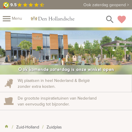
9.5
9.5
Maak een vrijblijvende afspraak
Ook zaterdag geopend >
star
star
star
star
star_half
close
menu
search
favorite
Menu
rafmonumenten
Komende zaterdag: Extra inspiratiedagen
arrow_forward
Mijn
Home
Assortiment
Fotomap
Fotoboek
Informatie
Ook komende zaterdag is onze winkel open
Prijzen
Over
Wij plaatsen in heel Nederland & België
zonder extra kosten.
ons
Duurzaamheid
Winkels
Contact
Bekijk
De grootste inspiratietuinen van Nederland
ook:
van eenvoudig tot bijzonder.
indermonumenten
Zuid-Holland
Zuidplas
rnenmonumenten