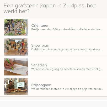
Een grafsteen kopen in Zuidplas, hoe
werkt het?
Oriënteren
Bekijk meer dan 600 voorbeelden in allerlei materialen, ontwerpen en designs opgesteld in onze inspiratietuin.
Showroom
Ontdek de ruime selectie aan accessoires, materiaalsoorten en beletteringsmogelijkheden.
Schetsen
Wij adviseren u graag en schetsen samen met u het gedenkteken dat u in gedachten heeft.
Prijsopgave
We berekenen meteen in uw bijzijn de prijs van het monument, zodat u weet waar u aan toe bent.