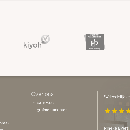
Over ons
"Vriendelijk 
Keurmerk
grafmonumenten
star
star
star
st
praak
Rineke Evers
en