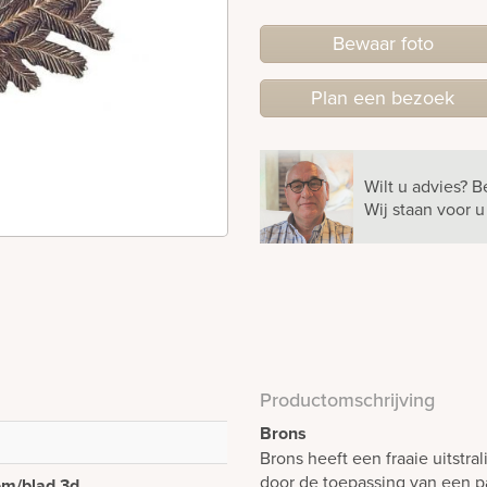
Bewaar foto
Plan
een
bezoek
Wilt u advies?
B
Wij staan voor 
Productomschrijving
Brons
Brons heeft een fraaie uitstra
door de toepassing van een pa
m/blad 3d