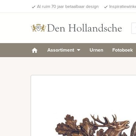
Al ruim 70 jaar betaalbaar design
Inspiratiewink
done
done
Assortiment
Urnen
Fotoboek