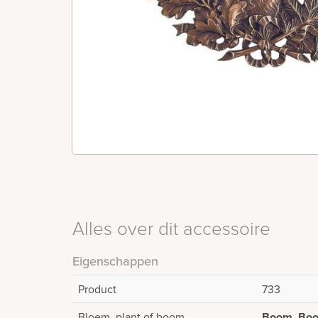
Alles over dit accessoire
Eigenschappen
Product
733
Bloem, plant of boom
Boom, Boo