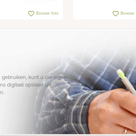
favorite_border
favorite_border
Bewaar foto
Bewaar 
 gebruiken, kunt u uw eigen
s digitaal opslaan ter
n.