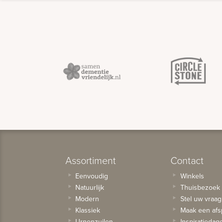
Assortiment
Contact
Eenvoudig
Winkels
Natuurlijk
Thuisbezoek
Modern
Stel uw vraag
Klassiek
Maak een afs
Urnenzuilen
Inspiratiedag