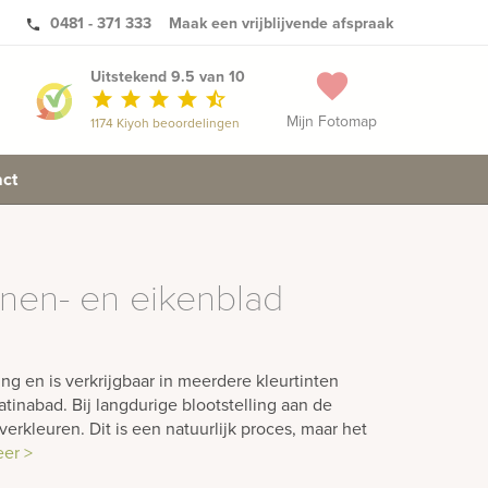
0481 - 371 333
Maak een vrijblijvende afspraak
phone
Uitstekend 9.5 van 10
favorite
star
star
star
star
star_half
Mijn Fotomap
1174 Kiyoh beoordelingen
ct
nen- en eikenblad
ling en is verkrijgbaar in meerdere kleurtinten
tinabad. Bij langdurige blootstelling aan de
verkleuren. Dit is een natuurlijk proces, maar het
eer >