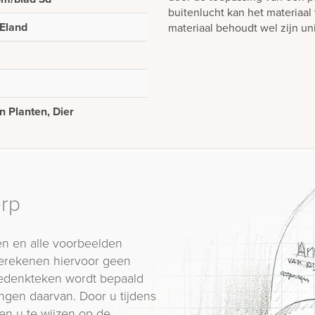
buitenlucht kan het materiaal 
 Eland
materiaal behoudt wel zijn uni
 Planten, Dier
erp
n en alle voorbeelden
erekenen hiervoor geen
 gedenkteken wordt bepaald
ngen daarvan. Door u tijdens
en u te wijzen op de