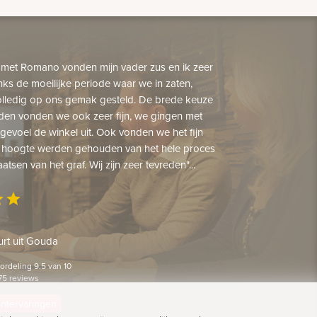
 met Romano vonden mijn vader zus en ik zeer
nks de moeilijke periode waar we in zaten,
lledig op ons gemak gesteld. De brede keuze
den vonden we ook zeer fijn, we gingen met
gevoel de winkel uit. Ook vonden we het fijn
 hoogte werden gehouden van het hele proces
aatsen van het graf. Wij zijn zeer tevreden"...
ar
star
rt uit Gouda
rdeling 9.5 van 10
75 reviews
lantervaringen