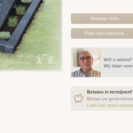
Bewaar foto
Plan
een
bezoek
Wilt u advies?
Wij staan voo
Betalen in termijnen
Betaal uw gedenkteken
Lees hier onze voorw