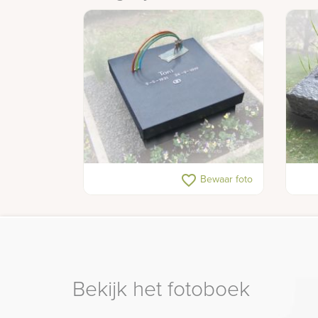
Urnengraven
Urne
favorite_border
Bewaar foto
Bekijk het fotoboek