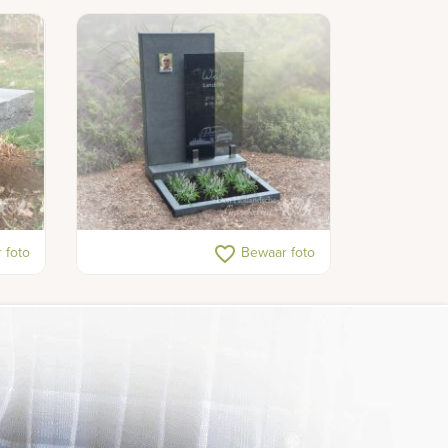
Glazen urnengraf
favorite_border
 foto
Bewaar foto