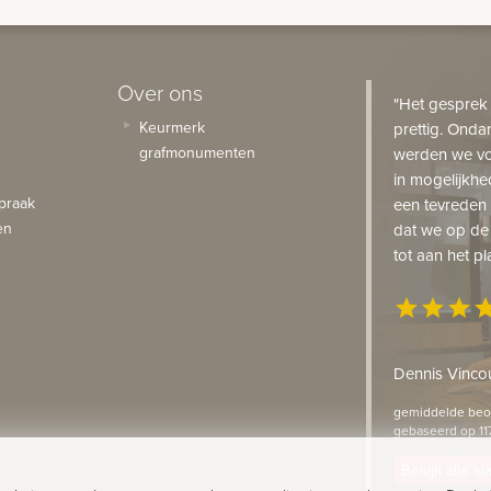
Over ons
"Het gesprek
Keurmerk
prettig. Onda
grafmonumenten
werden we vo
in mogelijkhe
praak
een tevreden 
en
dat we op de
tot aan het pl
star
star
star
st
Dennis Vincou
gemiddelde beoo
gebaseerd op 11
Bekijk alle k