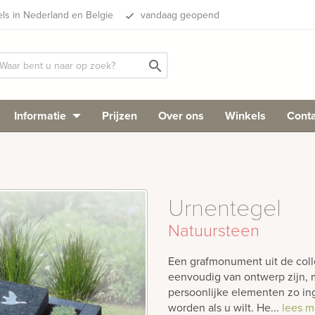
els in Nederland en Belgie
vandaag geopend
done
search
Informatie
Prijzen
Over ons
Winkels
Conta
Urnentegel
Natuursteen
Een grafmonument uit de colle
eenvoudig van ontwerp zijn, m
persoonlijke elementen zo i
worden als u wilt. He...
lees m