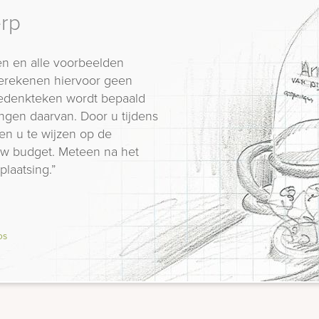
erp
n en alle voorbeelden
erekenen hiervoor geen
 gedenkteken wordt bepaald
ngen daarvan. Door u tijdens
en u te wijzen op de
 uw budget. Meteen na het
plaatsing.”
os