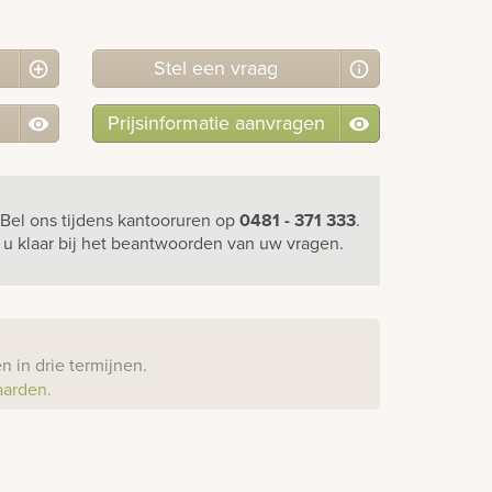
Stel
een
vraag
Prijsinformatie aanvragen
Bel ons
tijdens kantooruren
op
0481 - 371 333
.
r u klaar bij het beantwoorden van uw vragen.
?
 in drie termijnen.
aarden.