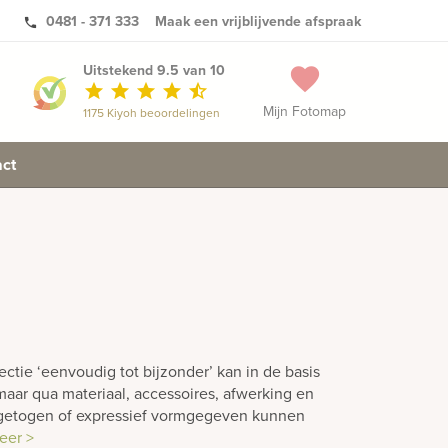
0481 - 371 333
Maak een vrijblijvende afspraak
phone
Uitstekend 9.5 van 10
favorite
star
star
star
star
star_half
Mijn Fotomap
1175 Kiyoh beoordelingen
ct
ctie ‘eenvoudig tot bijzonder’ kan in de basis
aar qua materiaal, accessoires, afwerking en
ngetogen of expressief vormgegeven kunnen
eer >