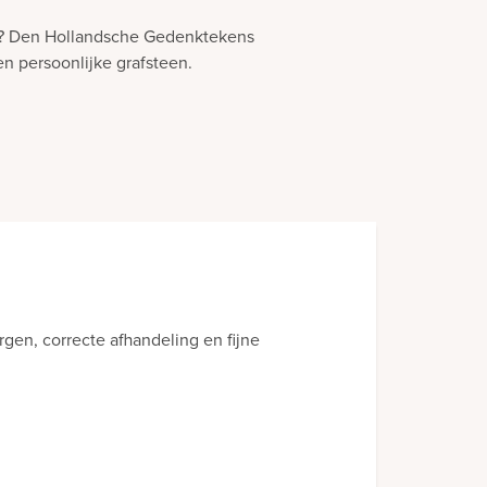
il? Den Hollandsche Gedenktekens
en persoonlijke grafsteen.
 die bij mijn dochter is geplaatst. Wij zijn er