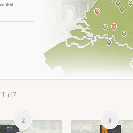
-winkel
 Tuil?
2
3