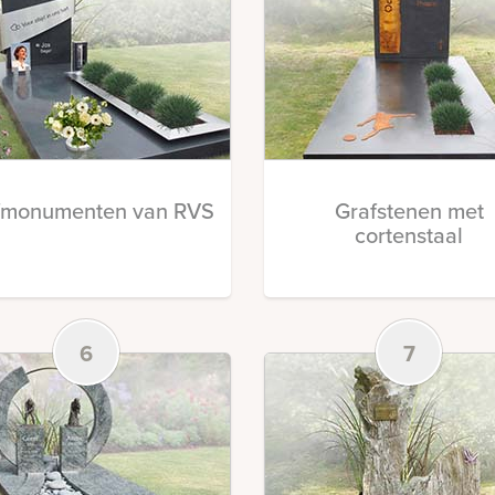
fmonumenten van RVS
Grafstenen met
cortenstaal
6
7