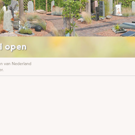
l open
nen van Nederland
r.