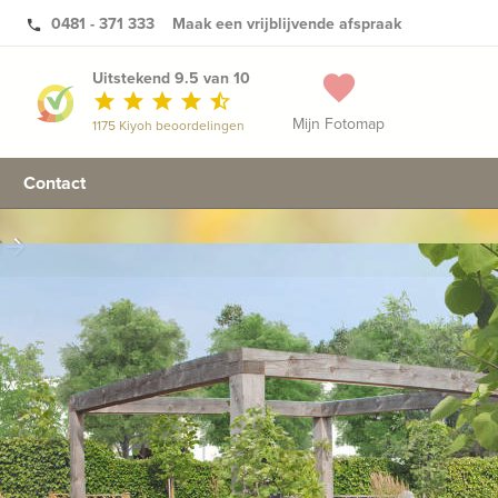
0481 - 371 333
Maak een vrijblijvende afspraak
phone
Uitstekend 9.5 van 10
favorite
star
star
star
star
star_half
Mijn Fotomap
1175 Kiyoh beoordelingen
Contact
n
arrow_forward