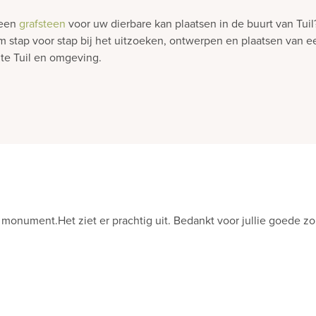
 een
grafsteen
voor uw dierbare kan plaatsen in de buurt van Tu
am stap voor stap bij het uitzoeken, ontwerpen en plaatsen van e
te Tuil en omgeving.
de indruk“
llandse Gedenktekens bedanken voor de hele mooie graf monument
e tegenstrijdig dit voor ons ook privé klinkt).