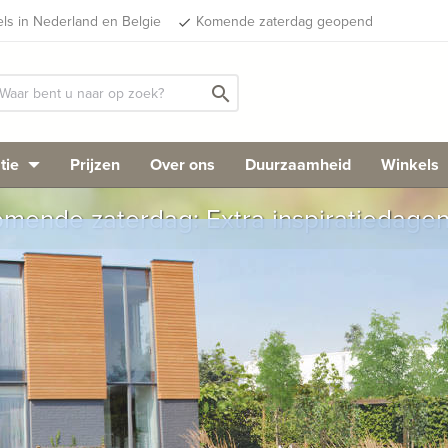
els in Nederland en Belgie
Komende zaterdag geopend
done
search
tie
Prijzen
Over ons
Duurzaamheid
Winkels
mende zaterdag: Extra inspiratiedage