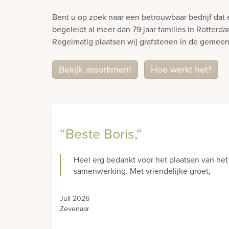
Bent u op zoek naar een betrouwbaar bedrijf dat
begeleidt al meer dan 79 jaar families in Rotterd
Regelmatig plaatsen wij grafstenen in de gemeen
Bekijk assortiment
Hoe werkt het?
“Wij zijn er zeer van onder 
Geachte heer/ mevrouw, Ik wil u bij Den Ho
zeer van onder de indruk in positieve zin (ho
Juli 2026
Beuningen