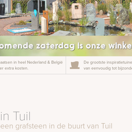
omende zaterdag is onze winke
laatsen in heel Nederland & België
De grootste inspiratietui
r extra kosten.
van eenvoudig tot bijzonde
n Tuil
een grafsteen in de buurt van Tuil