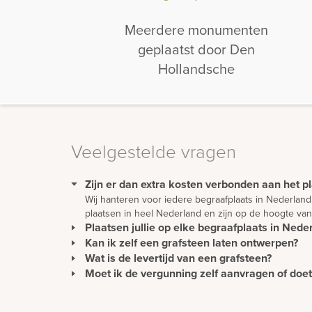
Meerdere monumenten
geplaatst door Den
Hollandsche
Veelgestelde vragen
Zijn er dan extra kosten verbonden aan het pl
Wij hanteren voor iedere begraafplaats in Nederland
plaatsen in heel Nederland en zijn op de hoogte van
Plaatsen jullie op elke begraafplaats in Nede
Kan ik zelf een grafsteen laten ontwerpen?
Wij plaatsen monumenten zonder extra kosten in hee
Ons team van vakmensen plaatst alle soorten monume
Wat is de levertijd van een grafsteen?
Een mooie en persoonlijke grafsteen moet natuurli
in buurt.
kunt er natuurlijk ook voor kiezen om het ontwerp g
Moet ik de vergunning zelf aanvragen of do
De levertijd van een gedenkteken wordt met name bep
worden vervoerd vanuit alle delen van de wereld, k
Als Den Hollandsche Gedenktekens het monument pl