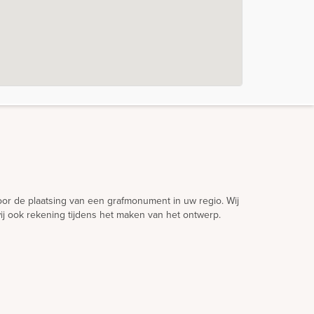
voor de plaatsing van een grafmonument in uw regio. Wij
ij ook rekening tijdens het maken van het ontwerp.
 en Duitsland. Onze werkwijze is hierop ingericht.
 bezoek aan uw regio en zijn dus zeer regelmatig bij u
igen ontwerp een gedenkteken te realiseren maar u
n open voor al uw ideeën.
atuurlijke materiaalsoorten werken die per schip
de vergunning.