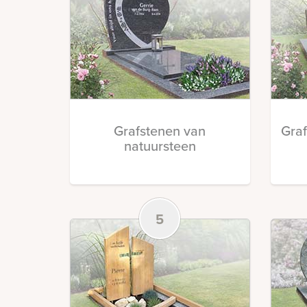
Grafstenen van
Gra
natuursteen
5