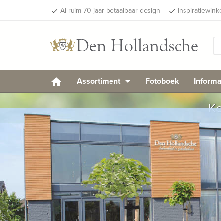
Al ruim 70 jaar betaalbaar design
Inspiratiewink
done
done
Assortiment
Fotoboek
Informa
Ko