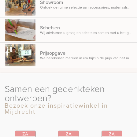
Showroom
Ontdek de ruime selectie aan accessoires, materiaalsoorten en beletteringsmogelijkheden.
Schetsen
Wij adviseren u graag en schetsen samen met u het gedenkteken dat u in gedachten heeft.
Prijsopgave
We berekenen meteen in uw bijzijn de prijs van het monument, zodat u weet waar u aan toe bent.
Samen een gedenkteken
ontwerpen?
Bezoek onze inspiratiewinkel in
Mijdrecht
ZA
ZA
ZA