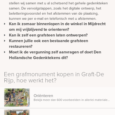
stellen wij samen met u al schetsend het gehele gedenkteken
samen. De vervolgstappen, zoals het digitale ontwerp, het
beletteringsvoorstel en het afstemmen van de plaatsing,
kunnen we per e-mail en telefonisch met u afstemmen.
Kan ik zomaar binnenlopen in de winkel in Mijdrecht
om mij vrijblijvend te orienteren?
Kan ik zelf een grafsteen laten ontwerpen?
U kunt gewoon langskomen om rustig ideeën op te doen en te
oriënteren. Wilt u advies? Dan is het verstandig om een afspraak
Kunnen jullie ook een bestaande grafsteen
Een mooie en persoonlijke grafsteen moet natuurlijk eerst
te maken. Zo hoeft u niet onnodig te wachten en wordt u direct
ontworpen worden. We bieden u de mogelijkheid om vanuit uw
restaureren?
geholpen.
eigen ontwerp een gedenkteken te realiseren maar u kunt er
Moet ik de vergunning zelf aanvragen of doet Den
Het is zeker mogelijk om een bestaande grafsteen te
natuurlijk ook voor kiezen om het ontwerp geheel vrijblijvend
restaureren. Houdt u wel rekening met kosten voor het afhalen
Hollandsche Gedenktekens dit?
en gratis door onze adviseurs te laten maken. We staan open
van de grafsteen en het reinigen van het monument. In veel
Als Den Hollandsche Gedenktekens het monument plaatst,
voor al uw ideeën.
gevallen is het voordeliger om een nieuwe grafsteen te
nemen wij contact op met de gemeente voor het aanvragen van
Een grafmonument kopen in Graft-De
ontwerpen dan een bestaande steen te restaureren.
de vergunning.
Rijp, hoe werkt het?
Oriënteren
Bekijk meer dan 600 voorbeelden in allerlei materialen, ontwerpen en designs opgesteld in onze inspiratietuin.