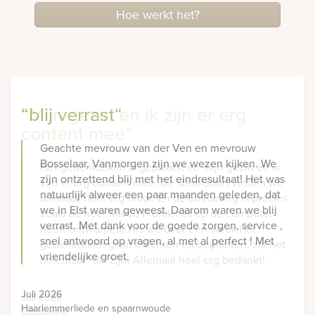
Hoe werkt het?
“blij verrast“
“Mijn gezin en ik zijn er erg
content mee“
Geachte mevrouw van der Ven en mevrouw
Bosselaar, Vanmorgen zijn we wezen kijken. We
Het gedenkteken is geplaatst en mijn gezin en ik
zijn ontzettend blij met het eindresultaat! Het was
zijn er erg content mee. De steensoort vinden we
natuurlijk alweer een paar maanden geleden, dat
allemaal heel erg mooi. En de uitvoering is precies
we in Elst waren geweest. Daarom waren we blij
zoals de heer Marco Fronik het op de computer
verrast. Met dank voor de goede zorgen, service ,
heeft ontworpen. Als we over een week het
snel antwoord op vragen, al met al perfect ! Met
gedenkteken gaan inrichten en beplanten, zal het
vriendelijke groet,
helemaal ' af ' zijn. Allemaal heel erg bedankt!
Juli 2026
Juli 2026
Haarlemmerliede en spaarnwoude
Landsmeer