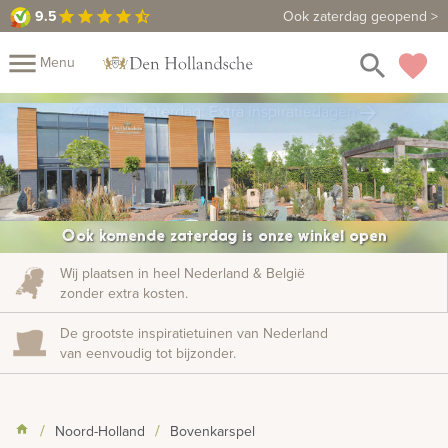
9.5
9.5
Maak een vrijblijvende afspraak
Ook zaterdag geopend >
star
star
star
star
star_half
close
menu
search
favorite
Menu
rafmonumenten
Komende zaterdag: Extra inspiratiedagen
arrow_forward
Mijn
Home
Assortiment
Fotomap
Fotoboek
Informatie
Ook komende zaterdag is onze winkel open
Prijzen
Over
Wij plaatsen in heel Nederland & België
zonder extra kosten.
ons
Duurzaamheid
Winkels
Contact
Bekijk
De grootste inspiratietuinen van Nederland
ook:
van eenvoudig tot bijzonder.
indermonumenten
Noord-Holland
Bovenkarspel
rnenmonumenten