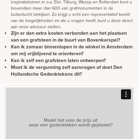
inspiratietuinen in o.a. Elst. Tilburg, Wezep en Rotterdam kunt u
bovendien meer dan 600 van grafmonumenten in de
buitenlucht bekijken. Zo krijgt u echt een representatief beeld
van de mogelijkheden en als u vragen heeft, kunt u deze direct
aan onze adviseur stellen.
Zijn er dan extra kosten verbonden aan het plaatsen
van een grafsteen in de buurt van Bovenkarspel?
Kan ik zomaar binnenlopen in de winkel in Amsterdam
Wij hanteren voor iedere begraafplaats in Nederland hetzelfde
tarief voor plaatsing. Zodoende betaalt u geen extra kosten
om mij vrijblijvend te orienteren?
voor de plaatsing van een grafmonument in uw regio. Wij
Kan ik zelf een grafsteen laten ontwerpen?
U kunt gewoon langskomen om rustig ideeën op te doen en te
plaatsen in heel Nederland en zijn op de hoogte van de lokale
oriënteren. Wilt u advies? Dan is het verstandig om een afspraak
Moet ik de vergunning zelf aanvragen of doet Den
Een mooie en persoonlijke grafsteen moet natuurlijk eerst
richtlijnen van de meeste begraafplaatsen. Hiermee houden wij
te maken. Zo hoeft u niet onnodig te wachten en wordt u direct
ontworpen worden. We bieden u de mogelijkheid om vanuit uw
Hollandsche Gedenktekens dit?
ook rekening tijdens het maken van het ontwerp.
geholpen.
eigen ontwerp een gedenkteken te realiseren maar u kunt er
Als Den Hollandsche Gedenktekens het monument plaatst,
natuurlijk ook voor kiezen om het ontwerp geheel vrijblijvend
nemen wij contact op met de gemeente voor het aanvragen van
en gratis door onze adviseurs te laten maken. We staan open
de vergunning.
voor al uw ideeën.