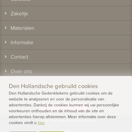
Zakelijk
Materialen
Informatie
Contact
Over ons
Den Hollandsche gebruikt cookies
star
star
star
star
star
Den Hollandsche Gedenktekens gebruikt cookies om de
gemiddelde beoordeling 9.5 van 10
website te analyseren en voor de personalisatie van
gebaseerd op 1175 reviews
advertenties. Dankzij de cookies kunnen wij uw persoonlijke
Bekijk alle klantervaringen
voorkeuren onthouden en de inhoud van de site en
advertenties hierop afstemmen. Meer informatie over deze
© 2026 - Den Hollandsche Gedenktekens
cookies vindt u
hier
.
Privacy