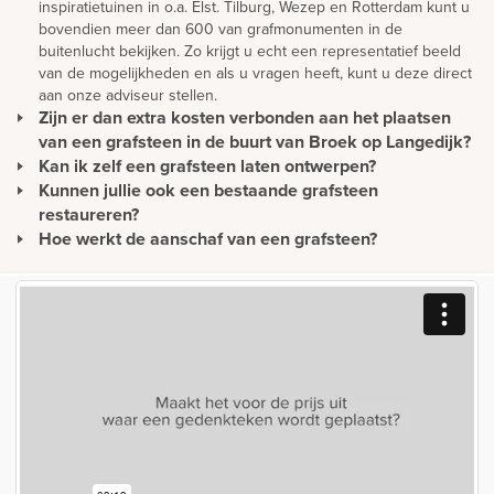
inspiratietuinen in o.a. Elst. Tilburg, Wezep en Rotterdam kunt u
bovendien meer dan 600 van grafmonumenten in de
buitenlucht bekijken. Zo krijgt u echt een representatief beeld
van de mogelijkheden en als u vragen heeft, kunt u deze direct
aan onze adviseur stellen.
Zijn er dan extra kosten verbonden aan het plaatsen
van een grafsteen in de buurt van Broek op Langedijk?
Kan ik zelf een grafsteen laten ontwerpen?
Wij hanteren voor iedere begraafplaats in Nederland hetzelfde
tarief voor plaatsing. Zodoende betaalt u geen extra kosten
Kunnen jullie ook een bestaande grafsteen
Een mooie en persoonlijke grafsteen moet natuurlijk eerst
voor de plaatsing van een grafmonument in uw regio. Wij
ontworpen worden. We bieden u de mogelijkheid om vanuit uw
restaureren?
plaatsen in heel Nederland en zijn op de hoogte van de lokale
eigen ontwerp een gedenkteken te realiseren maar u kunt er
Hoe werkt de aanschaf van een grafsteen?
Het is zeker mogelijk om een bestaande grafsteen te
richtlijnen van de meeste begraafplaatsen. Hiermee houden wij
natuurlijk ook voor kiezen om het ontwerp geheel vrijblijvend
restaureren. Houdt u wel rekening met kosten voor het afhalen
De aanschaf van een grafmonument begint vaak bij de
ook rekening tijdens het maken van het ontwerp.
en gratis door onze adviseurs te laten maken. We staan open
van de grafsteen en het reinigen van het monument. In veel
orieëntatie. Daarna verwerken wij ideeën die u heeft in een
voor al uw ideeën.
gevallen is het voordeliger om een nieuwe grafsteen te
vrijblijvend ontwerp. U ontvangt een prijsopgave een een
ontwerpen dan een bestaande steen te restaureren.
digitaal voorstel. Na goedkeuring onderhouden wij contact met
de gemeente voor de vergunning en met de begraafplaats voor
de plaatsing van het monument.