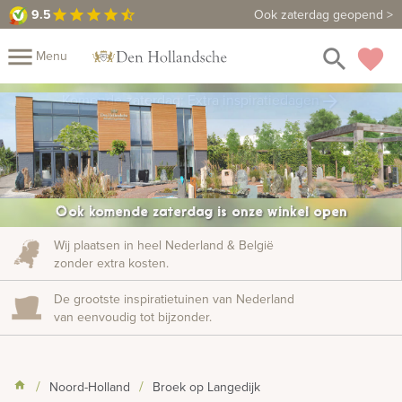
9.5
9.5
Maak een vrijblijvende afspraak
Ook zaterdag geopend >
star
star
star
star
star_half
close
menu
search
favorite
Menu
rafmonumenten
Komende zaterdag: Extra inspiratiedagen
arrow_forward
Mijn
Home
Assortiment
Fotomap
Fotoboek
Informatie
Ook komende zaterdag is onze winkel open
Prijzen
Over
Wij plaatsen in heel Nederland & België
zonder extra kosten.
ons
Duurzaamheid
Winkels
Contact
Bekijk
De grootste inspiratietuinen van Nederland
ook:
van eenvoudig tot bijzonder.
indermonumenten
Noord-Holland
Broek op Langedijk
rnenmonumenten