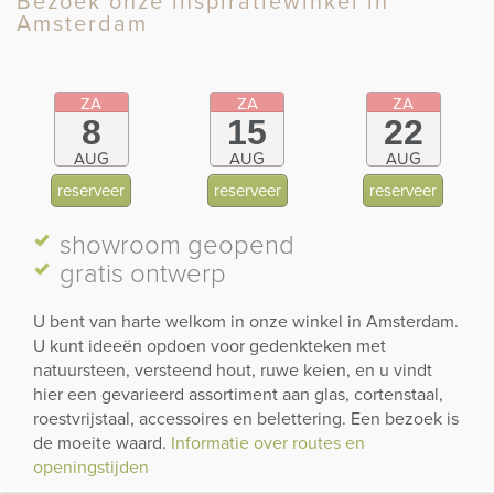
Bezoek onze inspiratiewinkel in
Amsterdam
ZA
ZA
ZA
8
15
22
AUG
AUG
AUG
reserveer
reserveer
reserveer
showroom
geopend
gratis ontwerp
U bent van harte welkom in onze winkel in Amsterdam.
U kunt ideeën opdoen voor gedenkteken met
natuursteen, versteend hout, ruwe keien, en u vindt
hier een gevarieerd assortiment aan glas, cortenstaal,
roestvrijstaal, accessoires en belettering. Een bezoek is
de moeite waard.
Informatie over routes en
openingstijden