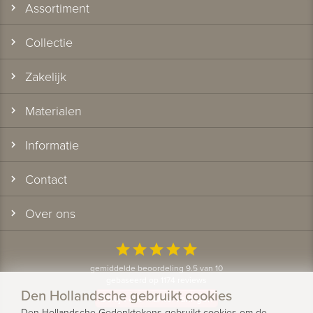
Assortiment
Collectie
Zakelijk
Materialen
Informatie
Contact
Over ons
star
star
star
star
star
gemiddelde beoordeling 9.5 van 10
gebaseerd op 1174 reviews
Den Hollandsche gebruikt cookies
Bekijk alle klantervaringen
Den Hollandsche Gedenktekens gebruikt cookies om de