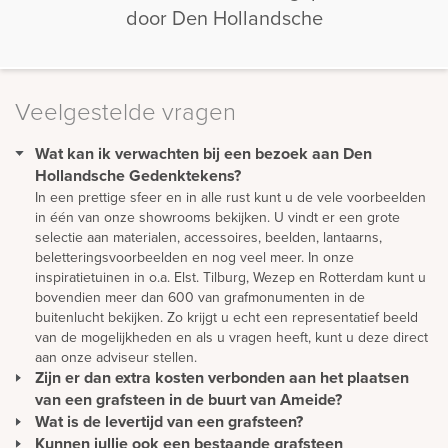
door Den Hollandsche
Veelgestelde vragen
Wat kan ik verwachten bij een bezoek aan Den
Hollandsche Gedenktekens?
In een prettige sfeer en in alle rust kunt u de vele voorbeelden
in één van onze showrooms bekijken. U vindt er een grote
selectie aan materialen, accessoires, beelden, lantaarns,
beletteringsvoorbeelden en nog veel meer. In onze
inspiratietuinen in o.a. Elst. Tilburg, Wezep en Rotterdam kunt u
bovendien meer dan 600 van grafmonumenten in de
buitenlucht bekijken. Zo krijgt u echt een representatief beeld
van de mogelijkheden en als u vragen heeft, kunt u deze direct
aan onze adviseur stellen.
Zijn er dan extra kosten verbonden aan het plaatsen
van een grafsteen in de buurt van Ameide?
Wat is de levertijd van een grafsteen?
Wij hanteren voor iedere begraafplaats in Nederland hetzelfde
tarief voor plaatsing. Zodoende betaalt u geen extra kosten
Kunnen jullie ook een bestaande grafsteen
De levertijd van een gedenkteken wordt met name bepaald