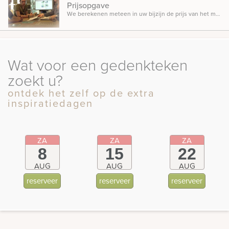
Prijsopgave
We berekenen meteen in uw bijzijn de prijs van het monument, zodat u weet waar u aan toe bent.
Wat voor een gedenkteken
zoekt u?
ontdek het zelf op de extra
inspiratiedagen
ZA
ZA
ZA
8
15
22
AUG
AUG
AUG
reserveer
reserveer
reserveer