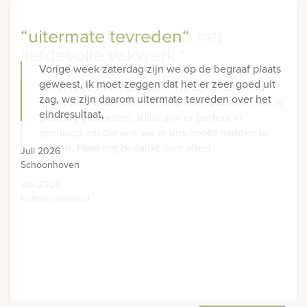
“uitermate tevreden“
“onder de indruk van het
liefdevolle vakwerk.“
Vorige week zaterdag zijn we op de begraaf plaats
geweest, ik moet zeggen dat het er zeer goed uit
Gister is de steen geplaatst. We zijn ontzettend
zag, we zijn daarom uitermate tevreden over het
onder de indruk van het liefdevolle vakwerk. Het is
eindresultaat,
prachtig geworden. Jullie zijn er perfect in
geslaagd om dat wat we in ons hoofd hadden te
maken. Heel erg bedankt voor alles!
Juli 2026
Schoonhoven
Juli 2026
Krimpenerwaard