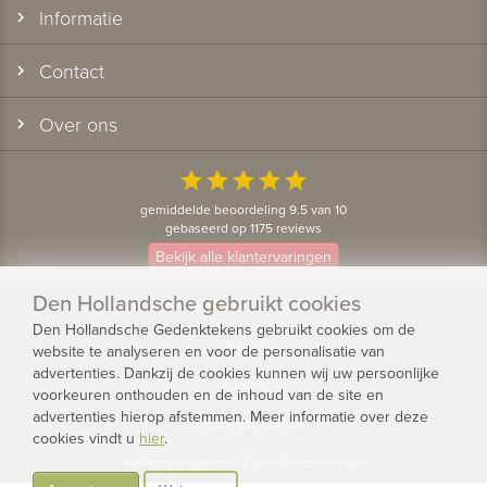
Informatie
Contact
Over ons
star
star
star
star
star
gemiddelde beoordeling 9.5 van 10
gebaseerd op 1175 reviews
Bekijk alle klantervaringen
Den Hollandsche gebruikt cookies
© 2026 - Den Hollandsche Gedenktekens
Den Hollandsche Gedenktekens gebruikt cookies om de
Privacy
website te analyseren en voor de personalisatie van
advertenties. Dankzij de cookies kunnen wij uw persoonlijke
Cookies
voorkeuren onthouden en de inhoud van de site en
advertenties hierop afstemmen. Meer informatie over deze
Algemene voorwaarden
cookies vindt u
hier
.
Intellectueel eigendom & gebruiksvoorwaarden