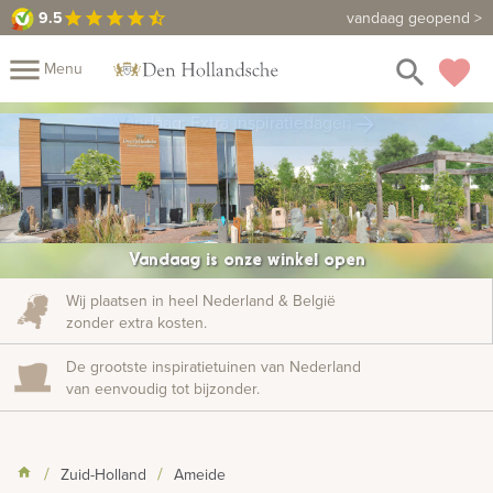
9.5
9.5
Maak een vrijblijvende afspraak
vandaag geopend >
star
star
star
star
star_half
close
menu
search
favorite
Menu
rafmonumenten
Vandaag: Extra inspiratiedagen
arrow_forward
Mijn
Home
Assortiment
Fotomap
Fotoboek
Informatie
Vandaag is onze winkel open
Prijzen
Over
Wij plaatsen in heel Nederland & België
zonder extra kosten.
ons
Duurzaamheid
Winkels
Contact
Bekijk
De grootste inspiratietuinen van Nederland
ook:
van eenvoudig tot bijzonder.
indermonumenten
Zuid-Holland
Ameide
rnenmonumenten