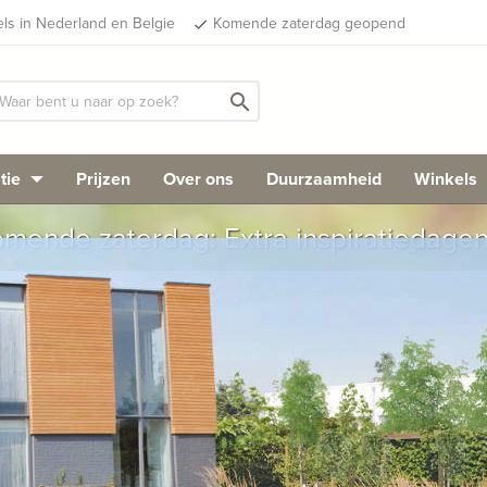
els in Nederland en Belgie
Komende zaterdag geopend
done
search
tie
Prijzen
Over ons
Duurzaamheid
Winkels
mende zaterdag: Extra inspiratiedage