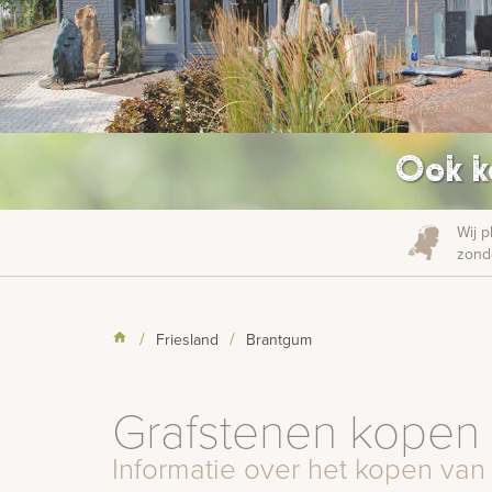
Ook k
Wij p
zonde
Friesland
Brantgum
Grafstenen kopen 
Informatie over het kopen van