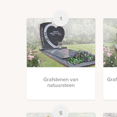
1
Grafstenen van
Gra
natuursteen
5