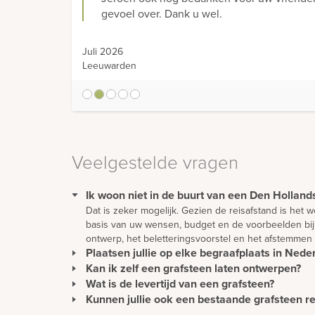
gevoel over. Dank u wel.
Juli 2026
Leeuwarden
1
2
3
4
5
Veelgestelde vragen
Ik woon niet in de buurt van een Den Hollands
Dat is zeker mogelijk. Gezien de reisafstand is het
basis van uw wensen, budget en de voorbeelden bij 
ontwerp, het beletteringsvoorstel en het afstemmen
Plaatsen jullie op elke begraafplaats in Nede
Kan ik zelf een grafsteen laten ontwerpen?
Wij plaatsen monumenten zonder extra kosten in hee
Ons team van vakmensen plaatst alle soorten monume
Wat is de levertijd van een grafsteen?
Een mooie en persoonlijke grafsteen moet natuurli
in buurt.
kunt er natuurlijk ook voor kiezen om het ontwerp g
Kunnen jullie ook een bestaande grafsteen r
De levertijd van een gedenkteken wordt met name bep
worden vervoerd vanuit alle delen van de wereld, k
Het is zeker mogelijk om een bestaande grafsteen t