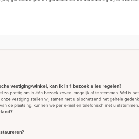
che vestiging/winkel, kan ik in 1 bezoek alles regelen?
 wel zo prettig om in één bezoek zoveel mogelijk af te stemmen. Wel is h
onze vestiging stellen wij samen met u al schetsend het gehele gedenkt
 van de plaatsing, kunnen we per e-mail en telefonisch met u afstemmen.
rland?
l Nederland. Daarnaast plaatsen we monumenten in overleg ook in België
nten volgens hoge kwaliteitseisen. Zij brengen vrijwel iedere week een
jk eerst ontworpen worden. We bieden u de mogelijkheid om vanuit uw e
eheel vrijblijvend en gratis door onze adviseurs te laten maken. We staa
estaureren?
aald door de mate waarin het materiaal beschikbaar is. Omdat wij met n
unnen levertijden tussen de 7 en 15 weken bedragen.
e restaureren. Houdt u wel rekening met kosten voor het afhalen van de