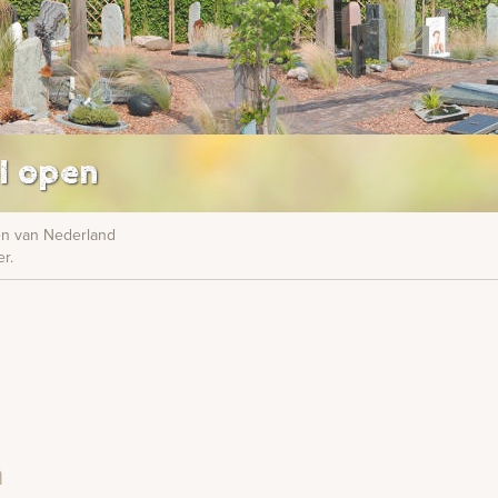
l open
nen van Nederland
r.
m