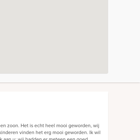
eden zoon. Het is echt heel mooi geworden, wij
kinderen vinden het erg mooi geworden. Ik wil
ek aan u; wij hadden er meteen een goed