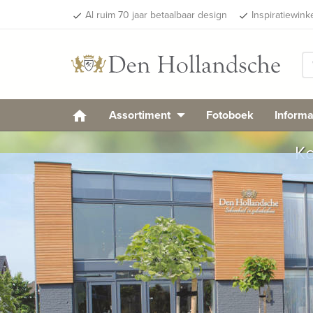
Al ruim 70 jaar betaalbaar design
Inspiratiewink
done
done
Assortiment
Fotoboek
Informa
Ko