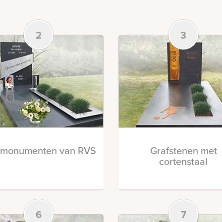
2
3
fmonumenten van RVS
Grafstenen met
cortenstaal
6
7