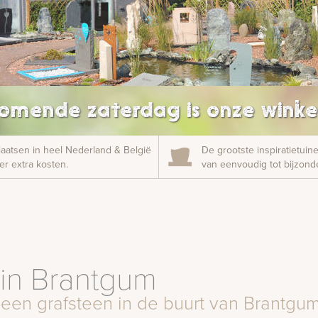
omende zaterdag is onze winke
laatsen in heel Nederland & België
De grootste inspiratietui
r extra kosten.
van eenvoudig tot bijzonde
in Brantgum
 een grafsteen in de buurt van Brantgu