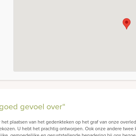
goed gevoel over“
voor het plaatsen van het gedenkteken op het graf van onze overl
 gekozen. U hebt het prachtig ontworpen. Ook onze andere twee 
jke, gemoedelijke en geruststellende benadering bij ons bezo