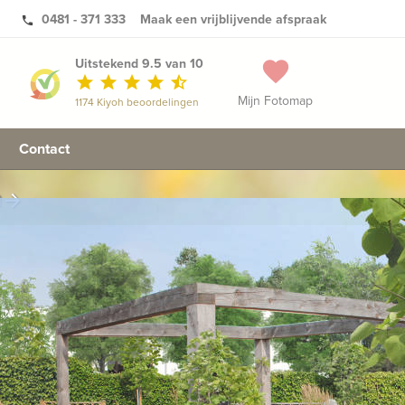
0481 - 371 333
Maak een vrijblijvende afspraak
phone
Uitstekend 9.5 van 10
favorite
star
star
star
star
star_half
Mijn Fotomap
1174 Kiyoh beoordelingen
Contact
n
arrow_forward