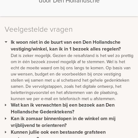
door Den Hollandsche
Veelgestelde vragen
Ik woon niet in de buurt van een Den Hollandsche
vestiging/winkel, kan ik in 1 bezoek alles regelen?
Dat is zeker mogelijk. Gezien de reisafstand is het wel zo prettig
om in één bezoek zoveel mogelijk af te stemmen. Wel is het
echt de moeite waard om bij ons langs te komen. Op basis van
uw wensen, budget en de voorbeelden bij onze vestiging
stellen wij samen met u al schetsend het gehele gedenkteken
samen. De vervolgstappen, zoals het digitale ontwerp, het
beletteringsvoorstel en het afstemmen van de plaatsing,
kunnen we per e-mail en telefonisch met u afstemmen.
Wat kan ik verwachten bij een bezoek aan Den
Hollandsche Gedenktekens?
Kan ik zomaar binnenlopen in de winkel om mij
In een prettige sfeer en in alle rust kunt u de vele voorbeelden
in één van onze showrooms bekijken. U vindt er een grote
vrijblijvend te orienteren?
selectie aan materialen, accessoires, beelden, lantaarns,
Kunnen jullie ook een bestaande grafsteen
U kunt gewoon langskomen om rustig ideeën op te doen en te
beletteringsvoorbeelden en nog veel meer. In onze