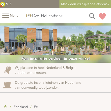
9.5
Maak een vrijblijvende afspraak
close
menu
search
favorite
Menu
rafmonumenten
Komende zaterdag: Extra inspiratiedagen
arrow_forward
Mijn
Home
Assortiment
Fotomap
Fotoboek
Informatie
Kom inspiratie opdoen in onze winkel
Prijzen
Over
Wij plaatsen in heel Nederland & België
zonder extra kosten.
ons
Duurzaamheid
Winkels
Contact
Bekijk
De grootste inspiratietuinen van Nederland
ook:
van eenvoudig tot bijzonder.
indermonumenten
Friesland
Ee
rnenmonumenten