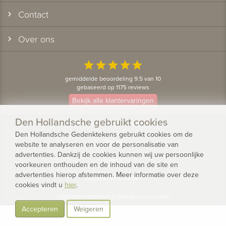
Contact
Over ons
star
star
star
star
star
gemiddelde beoordeling 9.5 van 10
gebaseerd op 1175 reviews
Bekijk alle klantervaringen
Den Hollandsche gebruikt cookies
© 2026 - Den Hollandsche Gedenktekens
Den Hollandsche Gedenktekens gebruikt cookies om de
Privacy
website te analyseren en voor de personalisatie van
advertenties. Dankzij de cookies kunnen wij uw persoonlijke
Cookies
voorkeuren onthouden en de inhoud van de site en
advertenties hierop afstemmen. Meer informatie over deze
Algemene voorwaarden
cookies vindt u
hier
.
Intellectueel eigendom & gebruiksvoorwaarden
Accepteren
Weigeren