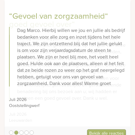
“Gevoel van zorgzaamheid“
“wij hadden er meteen een
goed gevoel over“
Dag Marco. Hierbij willen we jou en jullie als bedrijf
bedanken voor alle zorg en inzet tijdens het hele
Hierbij willen wij jullie hartelijk danken voor het
traject. We zijn ontzettend blij dat het jullie gelukt
plaatsen van het gedenkteken op het graf van onze
is om voor zijn verjaardagsdatum de steen te
overleden zoon. Het is echt heel mooi geworden,
plaatsen. We zijn er heel blij mee, het voelt heel
wij zijn erg blij, dat we voor een foto hebben
goed. Hulde ook aan de plaatsers, alleen al het feit
gekozen. U hebt het prachtig ontworpen. Ook onze
dat ze beide rozen zo weer op het graf neergelegd
andere twee kinderen vinden het erg mooi
hebben, getuigt voor ons van gevoel van
geworden. Ik wil Jeroen ook nog bedanken voor
zorgzaamheid. Dank voor alles! Warme groet
uw vriendelijke, gemoedelijke en geruststellende
benadering bij ons bezoek aan u; wij hadden er
meteen een goed gevoel over. Dank u wel.
Juli 2026
Ooststellingwerf
Juli 2026
Leeuwarden
Bekijk alle reacties