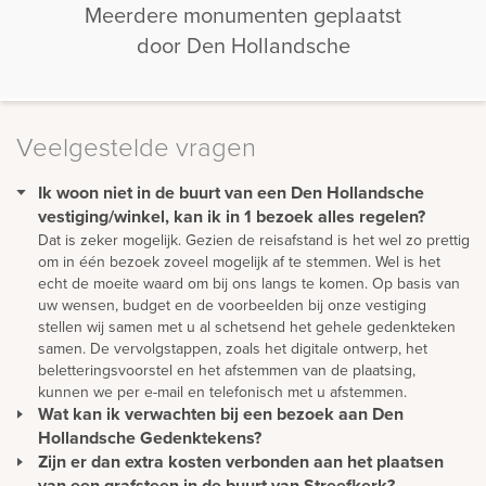
Meerdere monumenten geplaatst
door Den Hollandsche
Veelgestelde vragen
Ik woon niet in de buurt van een Den Hollandsche
vestiging/winkel, kan ik in 1 bezoek alles regelen?
Dat is zeker mogelijk. Gezien de reisafstand is het wel zo prettig
om in één bezoek zoveel mogelijk af te stemmen. Wel is het
echt de moeite waard om bij ons langs te komen. Op basis van
uw wensen, budget en de voorbeelden bij onze vestiging
stellen wij samen met u al schetsend het gehele gedenkteken
samen. De vervolgstappen, zoals het digitale ontwerp, het
beletteringsvoorstel en het afstemmen van de plaatsing,
kunnen we per e-mail en telefonisch met u afstemmen.
Wat kan ik verwachten bij een bezoek aan Den
Hollandsche Gedenktekens?
Zijn er dan extra kosten verbonden aan het plaatsen
In een prettige sfeer en in alle rust kunt u de vele voorbeelden
in één van onze showrooms bekijken. U vindt er een grote
van een grafsteen in de buurt van Streefkerk?