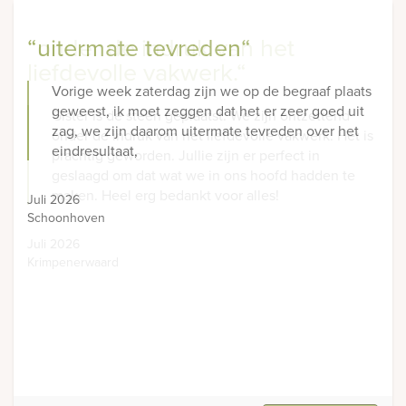
“uitermate tevreden“
“onder de indruk van het
liefdevolle vakwerk.“
Vorige week zaterdag zijn we op de begraaf plaats
geweest, ik moet zeggen dat het er zeer goed uit
Gister is de steen geplaatst. We zijn ontzettend
zag, we zijn daarom uitermate tevreden over het
onder de indruk van het liefdevolle vakwerk. Het is
eindresultaat,
prachtig geworden. Jullie zijn er perfect in
geslaagd om dat wat we in ons hoofd hadden te
maken. Heel erg bedankt voor alles!
Juli 2026
Schoonhoven
Juli 2026
Krimpenerwaard