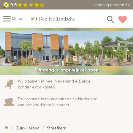
9.5
9.5
Maak een vrijblijvende afspraak
vandaag geopend >
star
star
star
star
star_half
close
menu
search
favorite
Menu
rafmonumenten
Vandaag: Extra inspiratiedagen
arrow_forward
Mijn
Home
Assortiment
Fotomap
Fotoboek
Informatie
Vandaag is onze winkel open
Prijzen
Over
Wij plaatsen in heel Nederland & België
zonder extra kosten.
ons
Duurzaamheid
Winkels
Contact
Bekijk
De grootste inspiratietuinen van Nederland
ook:
van eenvoudig tot bijzonder.
indermonumenten
Zuid-Holland
Streefkerk
rnenmonumenten