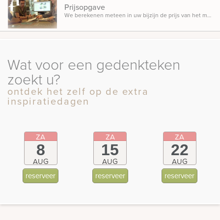
Prijsopgave
We berekenen meteen in uw bijzijn de prijs van het monument, zodat u weet waar u aan toe bent.
Wat voor een gedenkteken
zoekt u?
ontdek het zelf op de extra
inspiratiedagen
ZA
ZA
ZA
8
15
22
AUG
AUG
AUG
reserveer
reserveer
reserveer