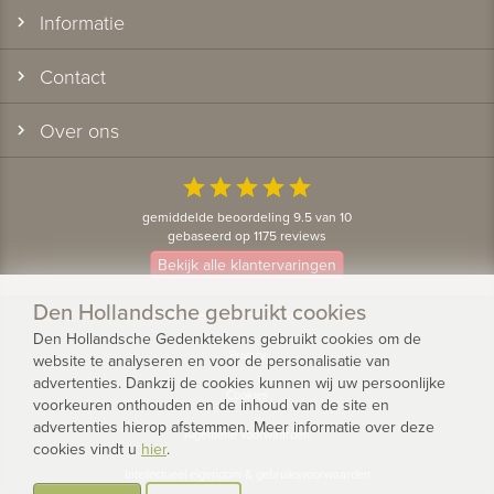
Informatie
Contact
Over ons
star
star
star
star
star
gemiddelde beoordeling 9.5 van 10
gebaseerd op 1175 reviews
Bekijk alle klantervaringen
Den Hollandsche gebruikt cookies
© 2026 - Den Hollandsche Gedenktekens
Den Hollandsche Gedenktekens gebruikt cookies om de
Privacy
website te analyseren en voor de personalisatie van
advertenties. Dankzij de cookies kunnen wij uw persoonlijke
Cookies
voorkeuren onthouden en de inhoud van de site en
advertenties hierop afstemmen. Meer informatie over deze
Algemene voorwaarden
cookies vindt u
hier
.
Intellectueel eigendom & gebruiksvoorwaarden