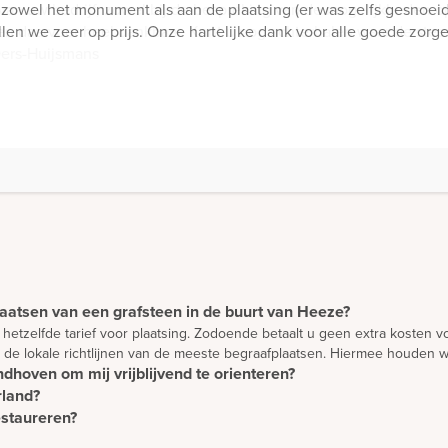
 zowel het monument als aan de plaatsing (er was zelfs gesnoei
llen we zeer op prijs. Onze hartelijke dank voor alle goede zorg
laatsen van een grafsteen in de buurt van Heeze?
 hetzelfde tarief voor plaatsing. Zodoende betaalt u geen extra kosten 
 de lokale richtlijnen van de meeste begraafplaatsen. Hiermee houden w
dhoven om mij vrijblijvend te orienteren?
rland?
en en te oriënteren. Wilt u advies? Dan is het verstandig om een afspr
estaureren?
l Nederland. Daarnaast plaatsen we monumenten in overleg ook in België
nten volgens hoge kwaliteitseisen. Zij brengen vrijwel iedere week een
e restaureren. Houdt u wel rekening met kosten voor het afhalen van de