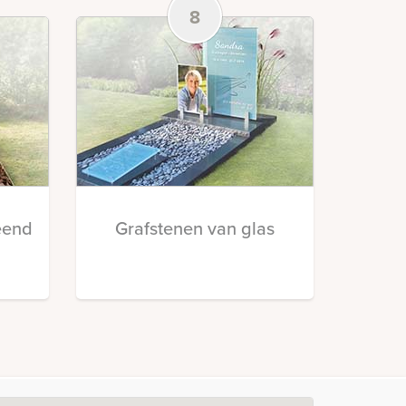
8
eend
Grafstenen van glas