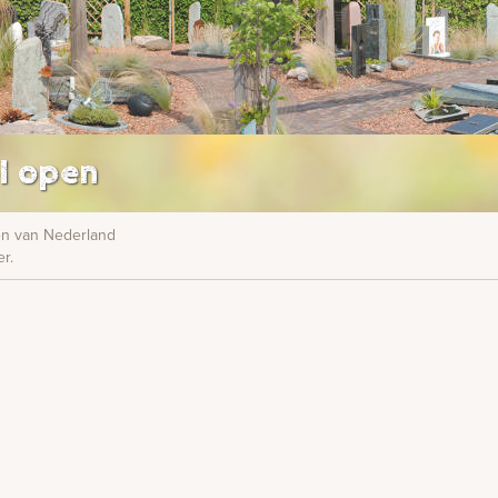
l open
nen van Nederland
r.