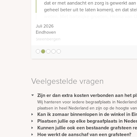
dat er met aandacht en zorg is gewerkt aan
geheel beter uit te laten komen), en dat ste
Juli 2026
Eindhoven
1
2
3
4
5
Veelgestelde vragen
Zijn er dan extra kosten verbonden aan het p
Wij hanteren voor iedere begraafplaats in Nederland
plaatsen in heel Nederland en zijn op de hoogte van
Kan ik zomaar binnenlopen in de winkel in Ein
Plaatsen jullie op elke begraafplaats in Nede
U kunt gewoon langskomen om rustig ideeën op te do
wordt u direct geholpen.
Kunnen jullie ook een bestaande grafsteen r
Wij plaatsen monumenten zonder extra kosten in hee
Ons team van vakmensen plaatst alle soorten monume
Hoe werkt de aanschaf van een grafsteen?
Het is zeker mogelijk om een bestaande grafsteen t