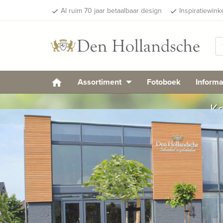
Al ruim 70 jaar betaalbaar design
Inspiratiewink
done
done
Assortiment
Fotoboek
Informa
Ko