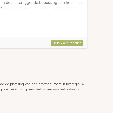
d in de achterliggende bebossing, om het
en,
Bekijk alle reacties
voor de plaatsing van een grafmonument in uw regio. Wij
ij ook rekening tijdens het maken van het ontwerp.
aak te maken. Zo hoeft u niet onnodig te wachten en
 en Duitsland. Onze werkwijze is hierop ingericht.
 bezoek aan uw regio en zijn dus zeer regelmatig bij u
 grafsteen en het reinigen van het monument. In veel