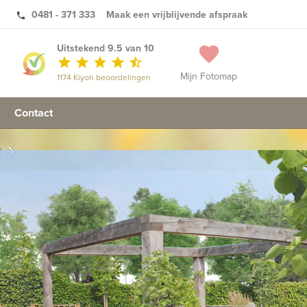
0481 - 371 333
Maak een vrijblijvende afspraak
phone
Uitstekend 9.5 van 10
favorite
star
star
star
star
star_half
Mijn Fotomap
1174 Kiyoh beoordelingen
Contact
n
arrow_forward