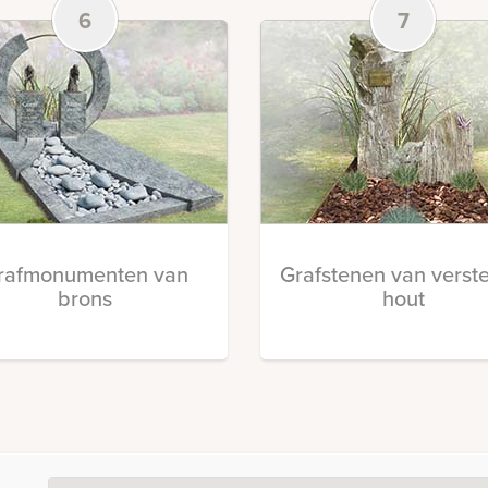
6
7
rafmonumenten van
Grafstenen van verst
brons
hout