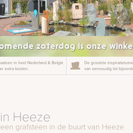
omende zaterdag is onze winke
laatsen in heel Nederland & België
De grootste inspiratietui
r extra kosten.
van eenvoudig tot bijzonde
 in Heeze
 een grafsteen in de buurt van Heeze