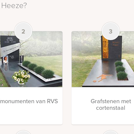
n Heeze?
2
3
fmonumenten van RVS
Grafstenen met
cortenstaal