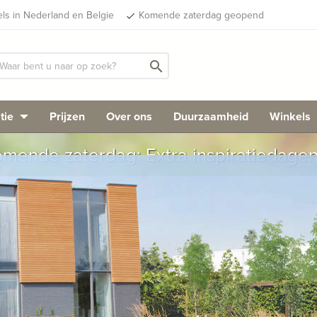
els in Nederland en Belgie
Komende zaterdag geopend
done
search
tie
Prijzen
Over ons
Duurzaamheid
Winkels
mende zaterdag: Extra inspiratiedage