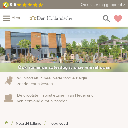
9.5
9.5
Maak een vrijblijvende afspraak
Ook zaterdag geopend >
star
star
star
star
star_half
close
menu
search
favorite
Menu
rafmonumenten
Komende zaterdag: Extra inspiratiedagen
arrow_forward
Mijn
Home
Assortiment
Fotomap
Fotoboek
Informatie
Ook komende zaterdag is onze winkel open
Prijzen
Over
Wij plaatsen in heel Nederland & België
zonder extra kosten.
ons
Duurzaamheid
Winkels
Contact
Bekijk
De grootste inspiratietuinen van Nederland
ook:
van eenvoudig tot bijzonder.
indermonumenten
Noord-Holland
Hoogwoud
rnenmonumenten