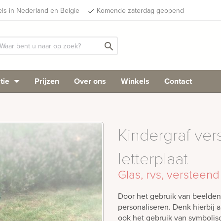
els in Nederland en Belgie
Komende zaterdag geopend
done
search
tie
Prijzen
Over ons
Winkels
Contact
Kindergraf ver
letterplaat
Glas, rvs, versteend
Door het gebruik van beelde
personaliseren. Denk hierbij 
ook het gebruik van symboli