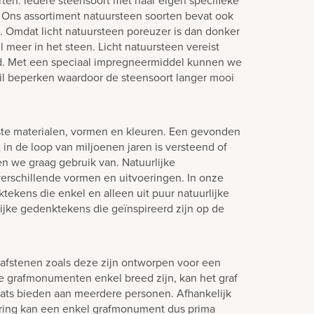
rten. Iedere steensoort met haar eigen specifieke
. Ons assortiment natuursteen soorten bevat ook
n. Omdat licht natuursteen poreuzer is dan donker
l meer in het steen. Licht natuursteen vereist
. Met een speciaal impregneermiddel kunnen we
uil beperken waardoor de steensoort langer mooi
ste materialen, vormen en kleuren. Een gevonden
in de loop van miljoenen jaren is versteend of
en we graag gebruik van. Natuurlijke
verschillende vormen en uitvoeringen. In onze
tekens die enkel en alleen uit puur natuurlijke
lijke gedenktekens die geïnspireerd zijn op de
afstenen zoals deze zijn ontworpen voor een
e grafmonumenten enkel breed zijn, kan het graf
laats bieden aan meerdere personen. Afhankelijk
ering kan een enkel grafmonument dus prima