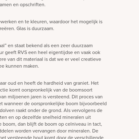
amen en opschriften.
ewerken en te kleuren, waardoor het mogelijk is
creëren. Glas is duurzaam.
aal” en staat bekend als een zeer duurzaam
eur geeft RVS een heel eigentijdse en vaak ook
ere van dit materiaal is dat we er veel creatieve
mee kunnen maken.
jaar oud en heeft de hardheid van graniet. Het
ectie komt oorspronkelijk van de boomsoort
van miljoenen jaren is versteend. Dit proces van
et wanneer de oorspronkelijke boom bijvoorbeeld
dolven raakt onder de grond. Als vervolgens de
ten en op dezelfde snelheid mineralen uit
e boom, dan blijft de boom op celniveau in tact,
nddelen worden vervangen door mineralen. De
 het versteende hout komt door de verschillende