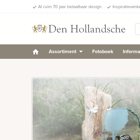
Al ruim 70 jaar betaalbaar design
Inspiratiewink
done
done
Assortiment
Fotoboek
Informa