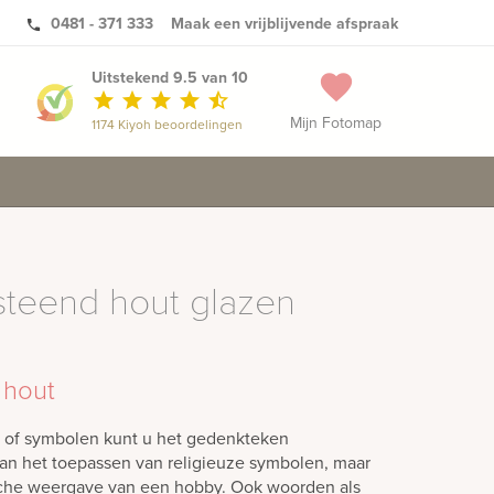
0481 - 371 333
Maak een vrijblijvende afspraak
phone
Uitstekend 9.5 van 10
favorite
star
star
star
star
star_half
Mijn Fotomap
1174 Kiyoh beoordelingen
steend hout glazen
 hout
n of symbolen kunt u het gedenkteken
aan het toepassen van religieuze symbolen, maar
sche weergave van een hobby. Ook woorden als