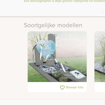
Een adviesgesprek is altijd geheel vrijblijvend en kostelo
Soortgelijke modellen
Glazen hart in kindermonument
Amba
favorite_border
Bewaar foto
met