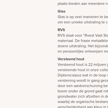
plaats bieden aan meerdere n
Glas
Glas is op veel manieren te b
om een unieke uitstraling te 
RVS
RVS staat voor “Roest Vast St
materiaal. De fraaie metaalkl
stoere uitstraling. Het bijzond
en persoonlijke ontwerpen 
Versteend hout
Versteend hout is 22 miljoen 
versteende hout in onze coll
Dipterocarpus wat in de loop 
verstening wordt in gang gez
door een aardverschuiving be
boom onder de grond gaat rot
grondwater zich afzetten in d
waarbij de organische besta
verscheidenheid aan kleur in