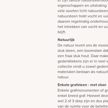
Er zijn talloze natuursteensoo
eigenschappen en uitstraling
vele soorten licht natuurstee
natuursteen trekt vocht en vui
daarom regelmatig onderhoud
het intrekken van vocht en v
blijft.
Natuurlijk
De natuur levert ons de mooi
stuk steen, een boomstam dat 
een fraai stuk hout. Daar mak
gedenktekens zijn er in veel 
collectie vindt u zowel gedenk
materialen bestaan als natuur
natuur.
Enkele grafsteen - met vloer
Enkele grafmonumenten of gr
enkel breed graf. Hoewel dez
wel 2 of 3 diep zijn en dus p
van de ruimte voor de belett