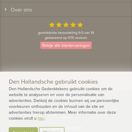
Over ons
star
star
star
star
star
gemiddelde beoordeling 9.5 van 10
gebaseerd op 1175 reviews
Bekijk alle klantervaringen
Den Hollandsche gebruikt cookies
Den Hollandsche Gedenktekens gebruikt cookies om de
website te analyseren en voor de personalisatie van
© 2026 - Den Hollandsche Gedenktekens
advertenties. Dankzij de cookies kunnen wij uw persoonlijke
voorkeuren onthouden en de inhoud van de site en
Privacy
advertenties hierop afstemmen. Meer informatie over deze
Cookies
cookies vindt u
hier
.
Algemene voorwaarden