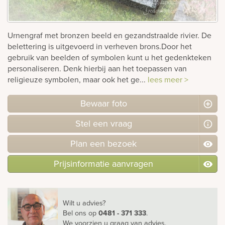
rnen
Urnengraf met bronzen beeld en gezandstraalde rivier. De
sieraden
belettering is uitgevoerd in verheven brons.Door het
gebruik van beelden of symbolen kunt u het gedenkteken
personaliseren. Denk hierbij aan het toepassen van
religieuze symbolen, maar ook het ge...
lees meer >
Bewaar foto
Stel
een
vraag
Plan
een
bezoek
Prijsinformatie aanvragen
Wilt u advies?
Bel ons
op
0481 - 371 333
.
We voorzien u graag van advies.