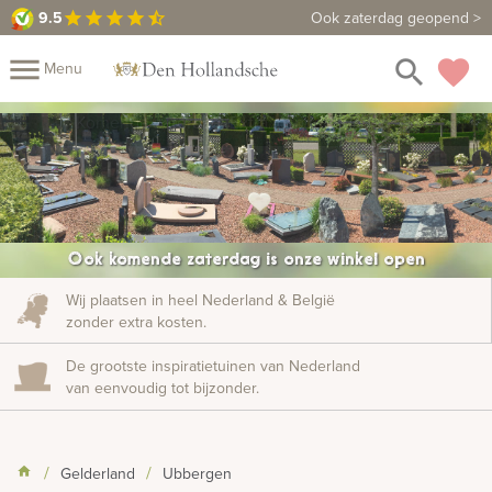
9.5
9.5
Maak een vrijblijvende afspraak
Ook zaterdag geopend >
star
star
star
star
star_half
close
menu
search
favorite
Menu
rafmonumenten
Komende zaterdag: Extra inspiratiedagen
arrow_forward
Mijn
Home
Assortiment
Fotomap
Fotoboek
Informatie
Ook komende zaterdag is onze winkel open
Prijzen
Over
Wij plaatsen in heel Nederland & België
zonder extra kosten.
ons
Duurzaamheid
Winkels
Contact
Bekijk
De grootste inspiratietuinen van Nederland
ook:
van eenvoudig tot bijzonder.
indermonumenten
Gelderland
Ubbergen
rnenmonumenten