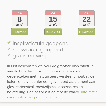
ZA
ZA
ZA
8
15
22
AUG
AUG
AUG
reserveer
reserveer
reserveer
Inspiratietuin
geopend
showroom
geopend
gratis ontwerp
In Elst beschikken we over de grootste inspiratietuin
van de Benelux. U kunt ideeën opdoen voor
gedenkteken met natuursteen, versteend hout, ruwe
keien, en u vindt hier een gevarieerd assortiment aan
glas, cortenstaal, roestvrijstaal, accessoires en
belettering. Een bezoek is de moeite waard.
Informatie
over routes en openingstijden