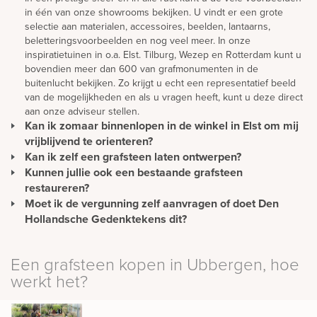
in één van onze showrooms bekijken. U vindt er een grote
selectie aan materialen, accessoires, beelden, lantaarns,
beletteringsvoorbeelden en nog veel meer. In onze
inspiratietuinen in o.a. Elst. Tilburg, Wezep en Rotterdam kunt u
bovendien meer dan 600 van grafmonumenten in de
buitenlucht bekijken. Zo krijgt u echt een representatief beeld
van de mogelijkheden en als u vragen heeft, kunt u deze direct
aan onze adviseur stellen.
Kan ik zomaar binnenlopen in de winkel in Elst om mij
vrijblijvend te orienteren?
Kan ik zelf een grafsteen laten ontwerpen?
U kunt gewoon langskomen om rustig ideeën op te doen en te
oriënteren. Wilt u advies? Dan is het verstandig om een afspraak
Kunnen jullie ook een bestaande grafsteen
Een mooie en persoonlijke grafsteen moet natuurlijk eerst
te maken. Zo hoeft u niet onnodig te wachten en wordt u direct
ontworpen worden. We bieden u de mogelijkheid om vanuit uw
restaureren?
geholpen.
eigen ontwerp een gedenkteken te realiseren maar u kunt er
Moet ik de vergunning zelf aanvragen of doet Den
Het is zeker mogelijk om een bestaande grafsteen te
natuurlijk ook voor kiezen om het ontwerp geheel vrijblijvend
restaureren. Houdt u wel rekening met kosten voor het afhalen
Hollandsche Gedenktekens dit?
en gratis door onze adviseurs te laten maken. We staan open
van de grafsteen en het reinigen van het monument. In veel
Als Den Hollandsche Gedenktekens het monument plaatst,
voor al uw ideeën.
gevallen is het voordeliger om een nieuwe grafsteen te
nemen wij contact op met de gemeente voor het aanvragen van
Een grafsteen kopen in Ubbergen, hoe
ontwerpen dan een bestaande steen te restaureren.
de vergunning.
werkt het?