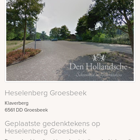
Heselenberg Groesbeek
Klaverberg
6561 DD
Groesbeek
Geplaatste gedenktekens op
Heselenberg Groesbeek