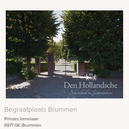
Begraafplaats Brummen
Prinses Irenelaan
6971 GK
Brummen