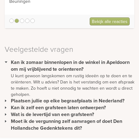
Beuningen
Bekijk alle reacties
5
Veelgestelde vragen
Kan ik zomaar binnenlopen in de winkel in Apeldoorn
om mij vrijblijvend te orienteren?
U kunt gewoon langskomen om rustig ideeën op te doen en te
oriënteren. Wilt u advies? Dan is het verstandig om een afspraak
te maken. Zo hoeft u niet onnodig te wachten en wordt u direct
geholpen.
Plaatsen jullie op elke begraafplaats in Nederland?
Kan ik zelf een grafsteen laten ontwerpen?
Wij plaatsen monumenten zonder extra kosten in heel
Nederland. Daarnaast plaatsen we monumenten in overleg ook
Wat is de levertijd van een grafsteen?
Een mooie en persoonlijke grafsteen moet natuurlijk eerst
in België en Duitsland. Onze werkwijze is hierop ingericht. Ons
ontworpen worden. We bieden u de mogelijkheid om vanuit uw
Moet ik de vergunning zelf aanvragen of doet Den
De levertijd van een gedenkteken wordt met name bepaald
team van vakmensen plaatst alle soorten monumenten volgens
eigen ontwerp een gedenkteken te realiseren maar u kunt er
door de mate waarin het materiaal beschikbaar is. Omdat wij met
Hollandsche Gedenktekens dit?
hoge kwaliteitseisen. Zij brengen vrijwel iedere week een
natuurlijk ook voor kiezen om het ontwerp geheel vrijblijvend
natuurlijke materiaalsoorten werken die per schip worden
Als Den Hollandsche Gedenktekens het monument plaatst,
bezoek aan uw regio en zijn dus zeer regelmatig bij u in buurt.