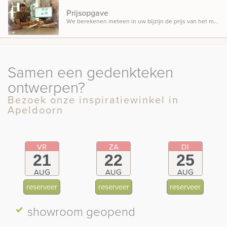
Prijsopgave
We berekenen meteen in uw bijzijn de prijs van het monument, zodat u weet waar u aan toe bent.
Samen een gedenkteken
ontwerpen?
Bezoek onze inspiratiewinkel in
Apeldoorn
VR
ZA
DI
21
22
25
AUG
AUG
AUG
reserveer
reserveer
reserveer
showroom
geopend