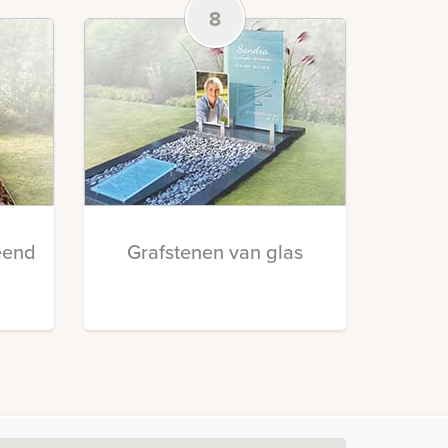
8
eend
Grafstenen van glas