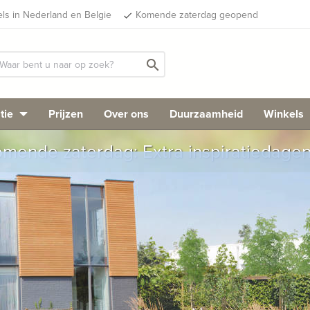
els in Nederland en Belgie
Komende zaterdag geopend
done
search
tie
Prijzen
Over ons
Duurzaamheid
Winkels
mende zaterdag: Extra inspiratiedage