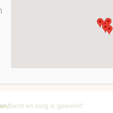
n
 aandacht en zorg is gewerkt“