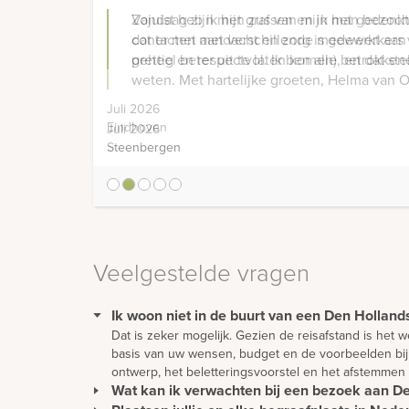
Vandaag zijn mijn zussen en ik het gedenkte
dat er met aandacht en zorg is gewerkt aan
geheel beter uit te laten komen), en dat ste
Juli 2026
Eindhoven
1
2
3
4
5
Veelgestelde vragen
Ik woon niet in de buurt van een Den Hollands
Dat is zeker mogelijk. Gezien de reisafstand is het
basis van uw wensen, budget en de voorbeelden bij 
ontwerp, het beletteringsvoorstel en het afstemmen
Wat kan ik verwachten bij een bezoek aan 