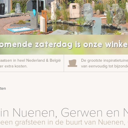
omende zaterdag is onze winke
laatsen in heel Nederland & België
De grootste inspiratietui
r extra kosten.
van eenvoudig tot bijzonde
ten
 in Nuenen, Gerwen en 
n een grafsteen in de buurt van Nuene