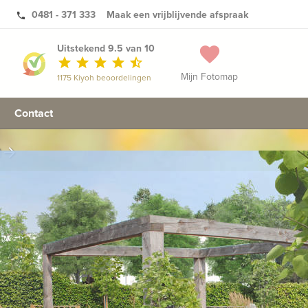
0481 - 371 333
Maak een vrijblijvende afspraak
phone
Uitstekend 9.5 van 10
favorite
star
star
star
star
star_half
Mijn Fotomap
1175 Kiyoh beoordelingen
Contact
n
arrow_forward