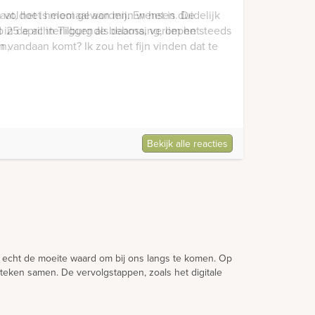
at, het is mooi geworden. En het is duidelijk
d in de achterliggende bebossing, om het
en,
Bekijk alle reacties
et echt de moeite waard om bij ons langs te komen. Op
eken samen. De vervolgstappen, zoals het digitale