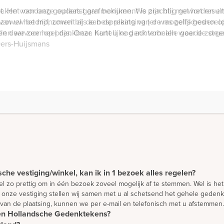
ken voor onze ouders gaan bekijken. We zijn blij met het resulta
 zowel het monument als aan de plaatsing (er was zelfs gesnoei
llen we zeer op prijs. Onze hartelijke dank voor alle goede zorg
che vestiging/winkel, kan ik in 1 bezoek alles regelen?
 wel zo prettig om in één bezoek zoveel mogelijk af te stemmen. Wel is h
onze vestiging stellen wij samen met u al schetsend het gehele gedenkt
 van de plaatsing, kunnen we per e-mail en telefonisch met u afstemmen.
Den Hollandsche Gedenktekens?