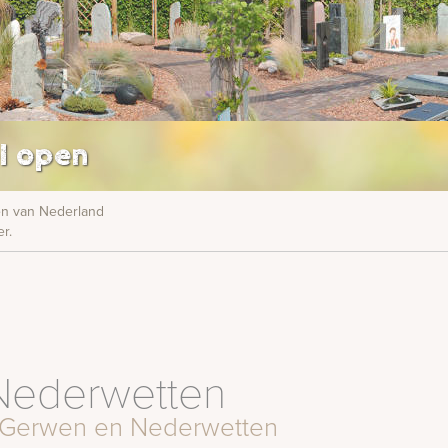
l open
nen van Nederland
r.
Nederwetten
n, Gerwen en Nederwetten