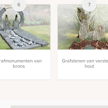
6
7
rafmonumenten van
Grafstenen van verst
brons
hout