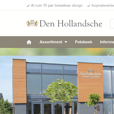
Al ruim 70 jaar betaalbaar design
Inspiratiewink
done
done
Assortiment
Fotoboek
Informa
Ko