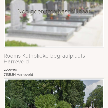
Rooms Katholieke begraafplaats
Harreveld
Looweg
7135JH
Harreveld