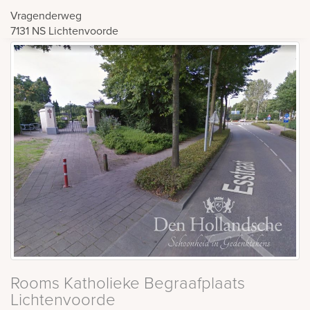
Vragenderweg
7131 NS
Lichtenvoorde
Rooms Katholieke Begraafplaats
Lichtenvoorde