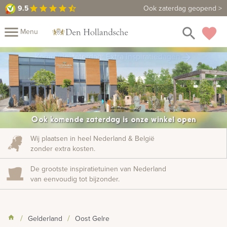
9.5
9.5
Maak een vrijblijvende afspraak
Ook zaterdag geopend >
star
star
star
star
star_half
close
menu
search
favorite
Menu
rafmonumenten
Komende zaterdag: Extra inspiratiedagen
arrow_forward
Mijn
Home
Assortiment
Fotomap
Fotoboek
Informatie
Ook komende zaterdag is onze winkel open
Prijzen
Over
Wij plaatsen in heel Nederland & België
zonder extra kosten.
ons
Duurzaamheid
Winkels
Contact
Bekijk
De grootste inspiratietuinen van Nederland
ook:
van eenvoudig tot bijzonder.
indermonumenten
Gelderland
Oost Gelre
rnenmonumenten