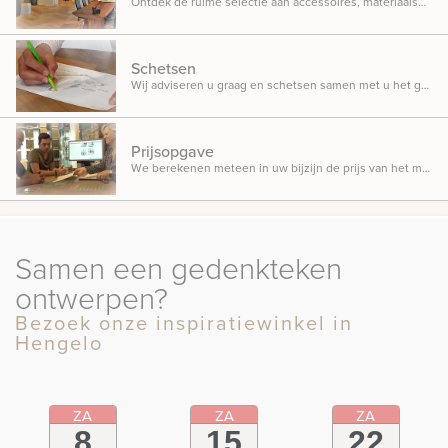
Ontdek de ruime selectie aan accessoires, materiaalsoorten en beletteringsmogelijkheden.
Schetsen
Wij adviseren u graag en schetsen samen met u het gedenkteken dat u in gedachten heeft.
Prijsopgave
We berekenen meteen in uw bijzijn de prijs van het monument, zodat u weet waar u aan toe bent.
Samen een gedenkteken
ontwerpen?
Bezoek onze inspiratiewinkel in
Hengelo
ZA
ZA
ZA
8
15
22