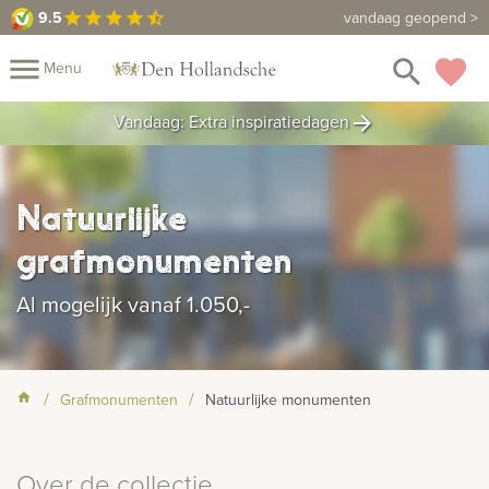
9.5
9.5
Maak een vrijblijvende afspraak
vandaag geopend >
star
star
star
star
star_half
close
menu
search
favorite
Menu
rafmonumenten
Vandaag: Extra inspiratiedagen
arrow_forward
Mijn
Home
Assortiment
Fotomap
Natuurlijke
Fotoboek
Informatie
grafmonumenten
Prijzen
Over
Al mogelijk vanaf 1.050,-
ons
Duurzaamheid
Winkels
Contact
Bekijk
ook:
Grafmonumenten
Natuurlijke monumenten
indermonumenten
Over de collectie
rnenmonumenten