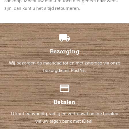
aankoop. Mocht uw mini-urn toch niet geheel naar wens
zijn, dan kunt u het altijd retourneren.
local_shipping
Bezorging
Wij bezorgen op maandag tot en met zaterdag via onze
bezorgdienst PostNL.
credit_card
Betalen
U kunt eenvoudig, veilig en vertrouwd online betalen
via uw eigen bank met iDeal.