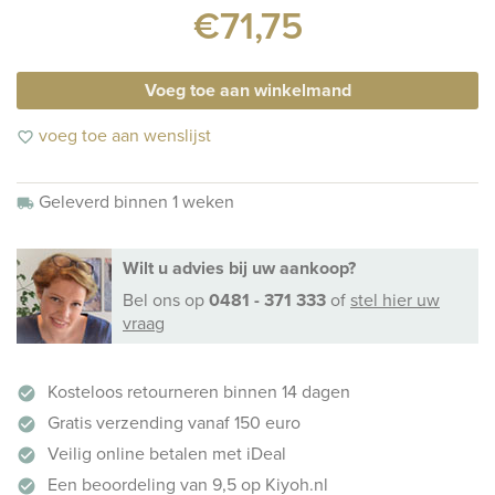
€71,75
Voeg toe aan winkelmand
voeg toe aan wenslijst
favorite_border
Geleverd binnen 1 weken
local_shipping
Wilt u advies bij uw aankoop?
Bel ons
op
0481 - 371 333
of
stel hier uw
vraag
Kosteloos retourneren binnen 14 dagen
check_circle
Gratis verzending vanaf 150 euro
check_circle
Veilig online betalen met iDeal
check_circle
Een beoordeling van 9,5 op Kiyoh.nl
check_circle