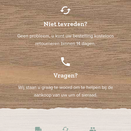
cached
Niet tevreden?
Geen probleem, u kunt uw bestelling kosteloos
retourneren binnen 14 dagen.
phone
Vragen?
Wij staan u graag te woord om te helpen bij de
aankoop van uw urn of sieraad.
local_shipping
cached
people