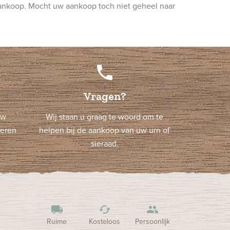
aankoop. Mocht uw aankoop toch niet geheel naar
phone
Vragen?
uw
Wij staan u graag te woord om te
neren
helpen bij de aankoop van uw urn of
sieraad.
local_shipping
cached
people
Ruime
Kosteloos
Persoonlijk