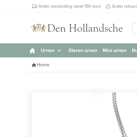
Gratis verzending vanaf 150 euro
Gratis retou
Urnen
Dieren urnen
Mini urnen
Du
keyboard_arrow_down
Home