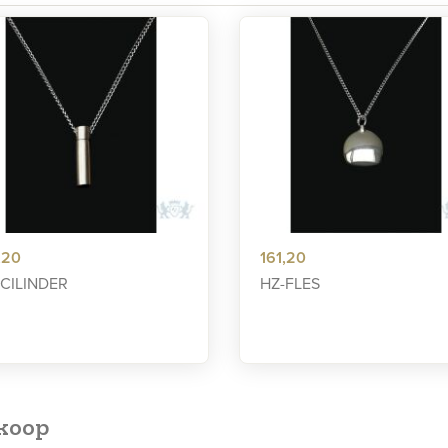
,20
161,20
-CILINDER
HZ-FLES
nkoop