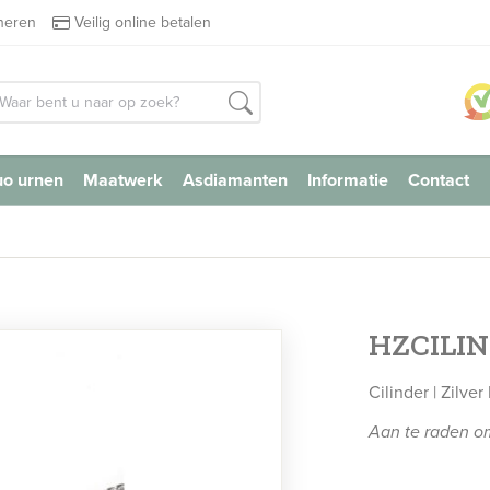
rneren
Veilig online betalen
o urnen
Maatwerk
Asdiamanten
Informatie
Contact
HZCILI
Cilinder | Zilver 
Aan te raden om