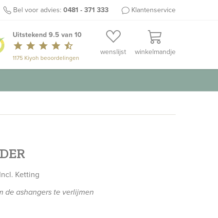
Bel voor advies:
0481 - 371 333
Klantenservice
Uitstekend 9.5 van 10
star
star
star
star
star_half
wenslijst
winkelmandje
1175 Kiyoh beoordelingen
NDER
Incl. Ketting
 de ashangers te verlijmen