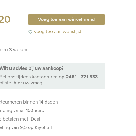
,20
Voeg toe aan winkelmand
voeg toe aan wenslijst
favorite_border
nnen 3 weken
Wilt u advies bij uw aankoop?
Bel ons
tijdens kantooruren
op
0481 - 371 333
of
stel hier uw vraag
etourneren binnen 14 dagen
ending vanaf 150 euro
ne betalen met iDeal
ling van 9,5 op Kiyoh.nl