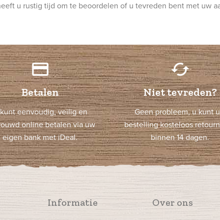
eft u rustig tijd om te beoordelen of u tevreden bent met uw 
credit_card
cached
Betalen
Niet tevreden?
kunt eenvoudig, veilig en
Geen probleem, u kunt 
rouwd online betalen via uw
bestelling kosteloos retour
eigen bank met iDeal.
binnen 14 dagen.
Informatie
Over ons