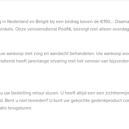
ng in Nederland en België bij een bedrag boven de €150,-. Daarn
 winkels. Onze vervoersdienst PostNL bezorgt niet alleen overd
ij uw aankoop met zorg en aandacht behandelen. Uw aankoop word
sdienst heeft jarenlange ervaring met het vervoer van bijzond
u uw bestelling retour sturen. U heeft altijd een een zichttermi
ld. Bent u niet tevreden? U kunt uw gekochte gedenkproduct comp
atis terugsturen.