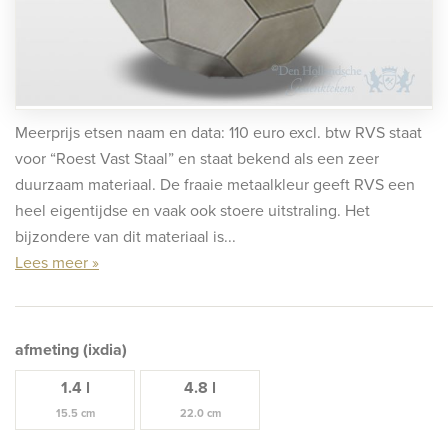
rafmonumenten
indermonumenten
rnenmonumenten
Meerprijs etsen naam en data: 110 euro excl. btw RVS staat
voor “Roest Vast Staal” en staat bekend als een zeer
duurzaam materiaal. De fraaie metaalkleur geeft RVS een
heel eigentijdse en vaak ook stoere uitstraling. Het
bijzondere van dit materiaal is...
Lees meer »
afmeting (ixdia)
1.4 l
4.8 l
15.5 cm
22.0 cm