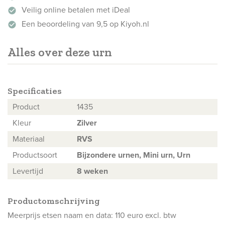
Veilig online betalen met iDeal
check_circle
Een beoordeling van 9,5 op Kiyoh.nl
check_circle
Alles over deze urn
Specificaties
Product
1435
Kleur
Zilver
Materiaal
RVS
Productsoort
Bijzondere urnen,
Mini urn
,
Urn
Levertijd
8 weken
Productomschrijving
Meerprijs etsen naam en data: 110 euro excl. btw