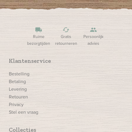
local_shipping
cached
people
Ruime
Gratis
Persoonlijk
bezorgtijden
retourneren
advies
Klantenservice
Bestelling
Betaling
Levering
Retouren
Privacy
Stel een vraag
Collecties