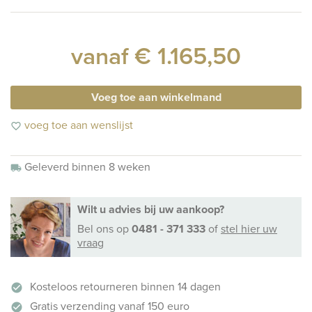
vanaf € 1.165,50
Voeg toe aan winkelmand
voeg toe aan wenslijst
favorite_border
Geleverd binnen 8 weken
local_shipping
Wilt u advies bij uw aankoop?
Bel ons
op
0481 - 371 333
of
stel hier uw
vraag
Kosteloos retourneren binnen 14 dagen
check_circle
Gratis verzending vanaf 150 euro
check_circle