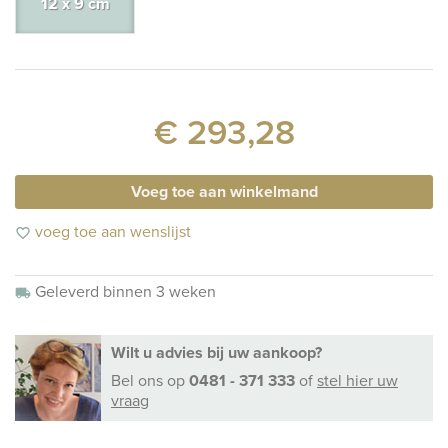
12 x 9 cm
€ 293,28
Voeg toe aan winkelmand
voeg toe aan wenslijst
favorite_border
Geleverd binnen 3 weken
local_shipping
Wilt u advies bij uw aankoop?
Bel ons
op
0481 - 371 333
of
stel hier uw
vraag