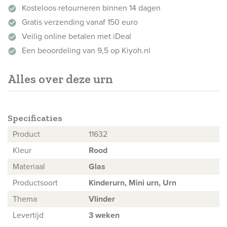
Kosteloos retourneren binnen 14 dagen
check_circle
Gratis verzending vanaf 150 euro
check_circle
Veilig online betalen met iDeal
check_circle
Een beoordeling van 9,5 op Kiyoh.nl
check_circle
Alles over deze urn
Specificaties
Product
11632
Kleur
Rood
Materiaal
Glas
Productsoort
Kinderurn,
Mini urn
,
Urn
Thema
Vlinder
Levertijd
3 weken