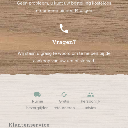
Geen probleem, u kunt uw bestelling kosteloos
retourneren binnen 14 dagen.
phone
Vragen?
Wij staan u graag te woord om te helpen bij de
aankoop van uw urn of sieraad.
local_shipping
cached
people
Ruime
Gratis
Persoonlijk
bezorgtijden
retourneren
advies
Klantenservice