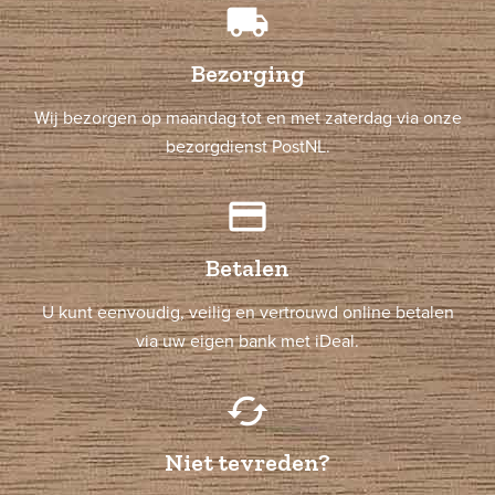
local_shipping
Bezorging
Wij bezorgen op maandag tot en met zaterdag via onze
bezorgdienst PostNL.
credit_card
Betalen
U kunt eenvoudig, veilig en vertrouwd online betalen
via uw eigen bank met iDeal.
cached
Niet tevreden?