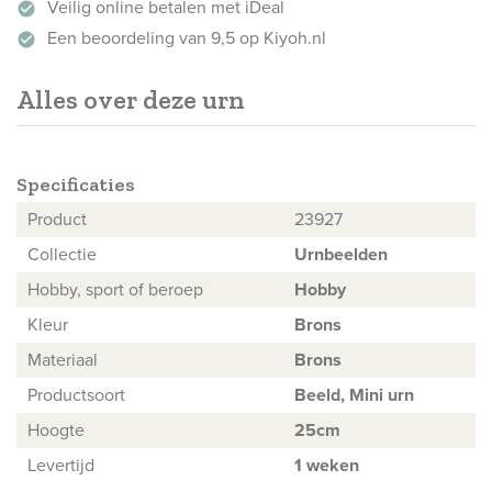
Veilig online betalen met iDeal
check_circle
Een beoordeling van 9,5 op Kiyoh.nl
check_circle
Alles over deze urn
Specificaties
Product
23927
Collectie
Urnbeelden
Hobby, sport of beroep
Hobby
Kleur
Brons
Materiaal
Brons
Productsoort
Beeld,
Mini urn
Hoogte
25cm
Levertijd
1 weken