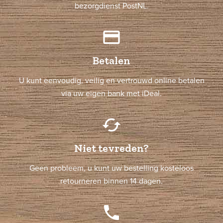
bezorgdienst PostNL.
credit_card
Betalen
U kunt eenvoudig, veilig en vertrouwd online betalen
via uw eigen bank met iDeal.
cached
Niet tevreden?
Geen probleem, u kunt uw bestelling kosteloos
retourneren binnen 14 dagen.
phone