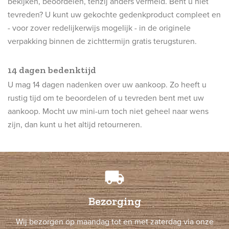
bekijken, beoordelen, tenzij anders vermeld. Bent u niet
tevreden? U kunt uw gekochte gedenkproduct compleet en
- voor zover redelijkerwijs mogelijk - in de originele
verpakking binnen de zichttermijn gratis terugsturen.
14 dagen bedenktijd
U mag 14 dagen nadenken over uw aankoop. Zo heeft u
rustig tijd om te beoordelen of u tevreden bent met uw
aankoop. Mocht uw mini-urn toch niet geheel naar wens
zijn, dan kunt u het altijd retourneren.
local_shipping
Bezorging
Wij bezorgen op maandag tot en met zaterdag via onze