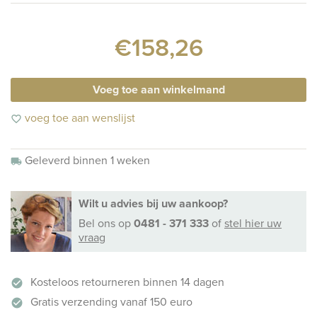
€158,26
Voeg toe aan winkelmand
voeg toe aan wenslijst
favorite_border
Geleverd binnen 1 weken
local_shipping
Wilt u advies bij uw aankoop?
Bel ons
op
0481 - 371 333
of
stel hier uw
vraag
Kosteloos retourneren binnen 14 dagen
check_circle
Gratis verzending vanaf 150 euro
check_circle