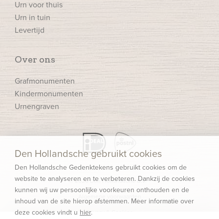
Urn voor thuis
Urn in tuin
Levertijd
Over ons
Grafmonumenten
Kindermonumenten
Urnengraven
Den Hollandsche gebruikt cookies
Den Hollandsche Gedenktekens gebruikt cookies om de
website te analyseren en te verbeteren. Dankzij de cookies
© 2026 Den Hollandsche B.V.
kunnen wij uw persoonlijke voorkeuren onthouden en de
Algemene voorwaarden
inhoud van de site hierop afstemmen. Meer informatie over
deze cookies vindt u
hier
.
Privacy & Cookies