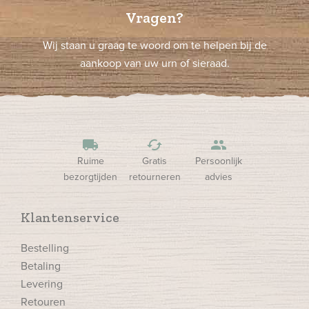
Vragen?
Wij staan u graag te woord om te helpen bij de
aankoop van uw urn of sieraad.
local_shipping
cached
people
Ruime
Gratis
Persoonlijk
bezorgtijden
retourneren
advies
Klantenservice
Bestelling
Betaling
Levering
Retouren