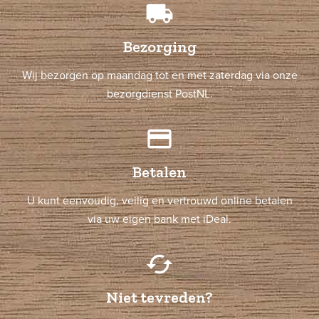
local_shipping
Bezorging
Wij bezorgen op maandag tot en met zaterdag via onze
bezorgdienst PostNL.
credit_card
Betalen
U kunt eenvoudig, veilig en vertrouwd online betalen
via uw eigen bank met iDeal.
cached
Niet tevreden?