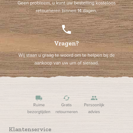
Geen probleem, u kunt uw bestelling kosteloos
retourneren binnen 14 dagen.
phone
Vragen?
Wij staan u graag te woord om te helpen bij de
aankoop van uw urn of sieraad.
local_shipping
cached
people
Ruime
Gratis
Persoonlijk
bezorgtijden
retourneren
advies
Klantenservice