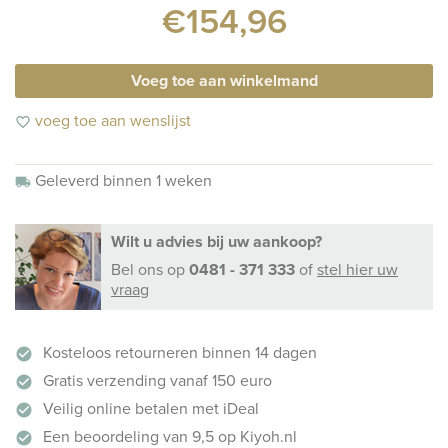
€154,96
Voeg toe aan winkelmand
voeg toe aan wenslijst
favorite_border
Geleverd binnen 1 weken
local_shipping
Wilt u advies bij uw aankoop?
Bel ons
op
0481 - 371 333
of
stel hier uw
vraag
Kosteloos retourneren binnen 14 dagen
check_circle
Gratis verzending vanaf 150 euro
check_circle
Veilig online betalen met iDeal
check_circle
Een beoordeling van 9,5 op Kiyoh.nl
check_circle