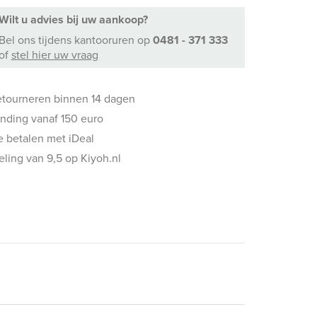
Wilt u advies bij uw aankoop?
Bel ons
tijdens kantooruren
op
0481 - 371 333
of
stel hier uw vraag
etourneren binnen 14 dagen
ending vanaf 150 euro
ne betalen met iDeal
ling van 9,5 op Kiyoh.nl