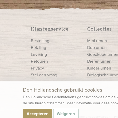
Klantenservice
Collecties
Bestelling
Mini urnen
Betaling
Duo urnen
Levering
Goedkope urne
Retouren
Dieren urnen
Privacy
Kinder urnen
Stel een vraag
Biologische urn
Den Hollandsche gebruikt cookies
Den Hollandsche Gedenktekens gebruikt cookies om de we
de site hierop afstemmen. Meer informatie over deze cook
Accepteren
Weigeren
© 2026 Den Hollandsche B.V.
Algemene voorwaarden
Pr