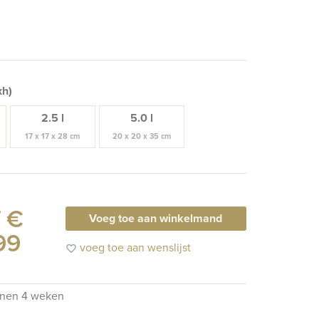
xh)
2.5 l
5.0 l
17 x 17 x 28 cm
20 x 20 x 35 cm
 €
Voeg toe aan winkelmand
99
voeg toe aan wenslijst
favorite_border
nnen 4 weken