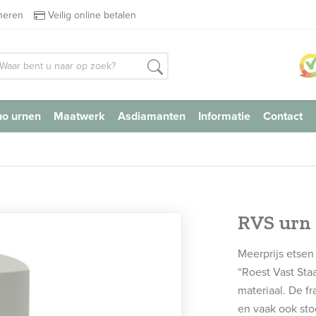
rneren
Veilig online betalen
o urnen
Maatwerk
Asdiamanten
Informatie
Contact
RVS urn
Meerprijs etsen
“Roest Vast Sta
materiaal. De f
en vaak ook stoe