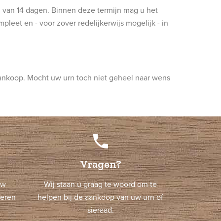
jn van 14 dagen. Binnen deze termijn mag u het
leet en - voor zover redelijkerwijs mogelijk - in
ankoop. Mocht uw urn toch niet geheel naar wens
phone
Vragen?
uw
Wij staan u graag te woord om te
neren
helpen bij de aankoop van uw urn of
sieraad.