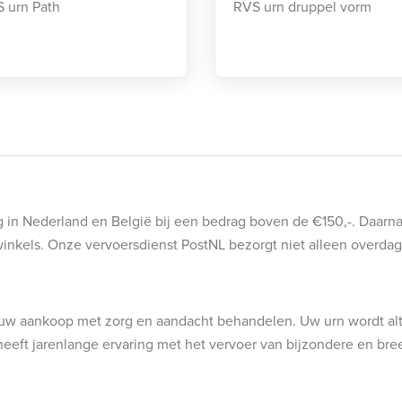
 urn Path
RVS urn druppel vorm
ng in Nederland en België bij een bedrag boven de €150,-. Daarn
 winkels. Onze vervoersdienst PostNL bezorgt niet alleen overd
ij uw aankoop met zorg en aandacht behandelen. Uw urn wordt alt
eeft jarenlange ervaring met het vervoer van bijzondere en bre