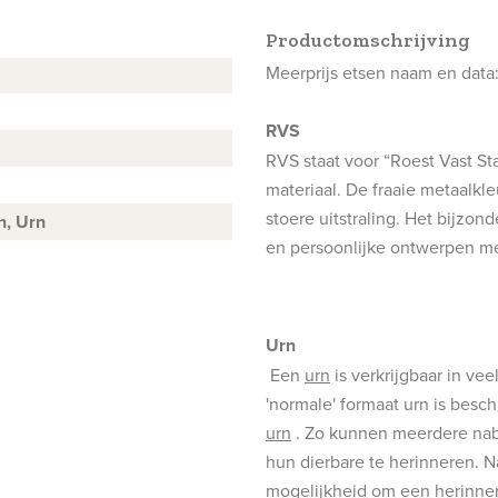
Productomschrijving
Meerprijs etsen naam en data:
RVS
RVS staat voor “Roest Vast St
materiaal. De fraaie metaalkl
stoere uitstraling. Het bijzond
n,
Urn
en persoonlijke ontwerpen 
Urn
Een
urn
is verkrijgbaar in vee
'normale' formaat urn is besc
urn
. Zo kunnen meerdere nab
hun dierbare te herinneren. N
mogelijkheid om een herinner