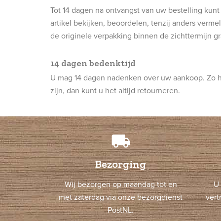
Tot 14 dagen na ontvangst van uw bestelling kunt 
artikel bekijken, beoordelen, tenzij anders verme
de originele verpakking binnen de zichttermijn gr
14 dagen bedenktijd
U mag 14 dagen nadenken over uw aankoop. Zo hee
zijn, dan kunt u het altijd retourneren.
local_shipping
Bezorging
Wij bezorgen op maandag tot en
U 
met zaterdag via onze bezorgdienst
vert
PostNL.