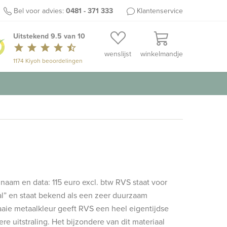
Bel voor advies:
0481 - 371 333
Klantenservice
Uitstekend 9.5 van 10
star
star
star
star
star_half
wenslijst
winkelmandje
1174 Kiyoh beoordelingen
 naam en data: 115 euro excl. btw RVS staat voor
al” en staat bekend als een zeer duurzaam
raaie metaalkleur geeft RVS een heel eigentijdse
re uitstraling. Het bijzondere van dit materiaal