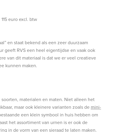
 115 euro excl. btw
aal” en staat bekend als een zeer duurzaam
eur geeft RVS een heel eigentijdse en vaak ook
ere van dit materiaal is dat we er veel creatieve
mee kunnen maken.
l soorten, materialen en maten. Niet alleen het
hikbaar, maar ook kleinere varianten zoals de
mini-
estaande een klein symbool in huis hebben om
aast het assortiment van urnen is er ook de
ing in de vorm van een sieraad te laten maken.