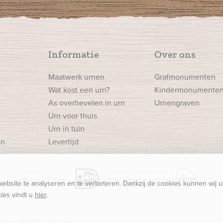
Informatie
Over ons
Maatwerk urnen
Grafmonumenten
Wat kost een urn?
Kindermonumente
n
As overhevelen in urn
Urnengraven
Urn voor thuis
Urn in tuin
en
Levertijd
Veilig betalen met
Zorgvuldig bezorgd door
bsite te analyseren en te verbeteren. Dankzij de cookies kunnen wij 
ies vindt u
hier
.
ivacy & Cookies
Over ons