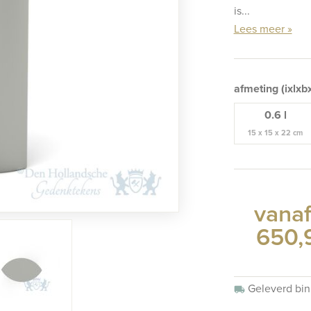
is...
Lees meer »
afmeting (ixlxb
0.6 l
15 x 15 x 22 cm
vanaf
650,
Geleverd bi
local_shipping