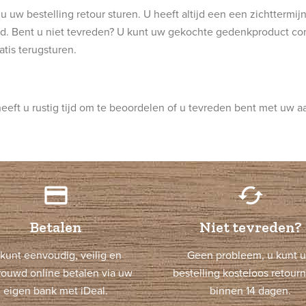
u uw bestelling retour sturen. U heeft altijd een een zichttermi
ld. Bent u niet tevreden? U kunt uw gekochte gedenkproduct comp
atis terugsturen.
ft u rustig tijd om te beoordelen of u tevreden bent met uw a
credit_card
cached
Betalen
Niet tevreden?
kunt eenvoudig, veilig en
Geen probleem, u kunt 
rouwd online betalen via uw
bestelling kosteloos retour
eigen bank met iDeal.
binnen 14 dagen.