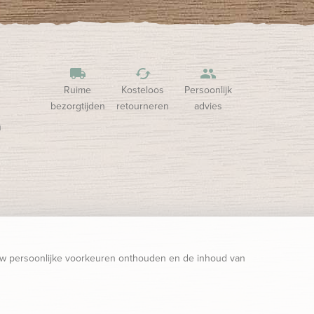
local_shipping
cached
people
Ruime
Kosteloos
Persoonlijk
bezorgtijden
retourneren
advies
n
uw persoonlijke voorkeuren onthouden en de inhoud van