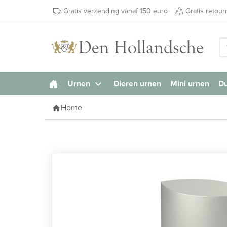
Gratis verzending vanaf 150 euro
Gratis retou
Urnen
Dieren urnen
Mini urnen
Du
keyboard_arrow_down
Home