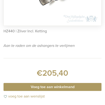
rafmonumenten
indermonumenten
rnenmonumenten
HZ440 | Zilver Incl. Ketting
Aan te raden om de ashangers te verlijmen
€205,40
Voeg toe aan winkelmand
voeg toe aan wenslijst
favorite_border