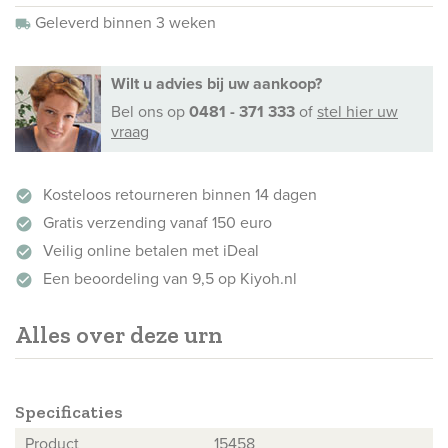
Geleverd binnen 3 weken
local_shipping
Wilt u advies bij uw aankoop?
Bel ons
op
0481 - 371 333
of
stel hier uw
vraag
Kosteloos retourneren binnen 14 dagen
check_circle
Gratis verzending vanaf 150 euro
check_circle
Veilig online betalen met iDeal
check_circle
Een beoordeling van 9,5 op Kiyoh.nl
check_circle
Alles over deze urn
Specificaties
Product
15458