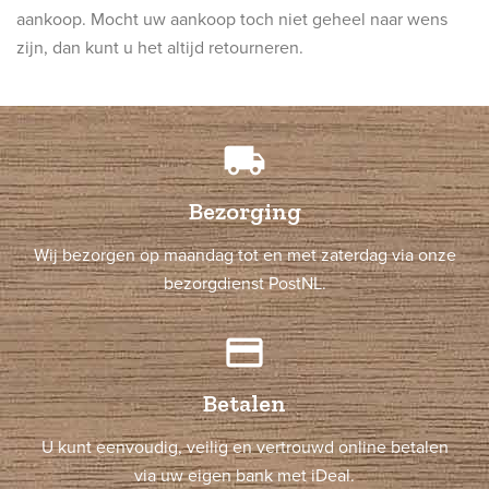
aankoop. Mocht uw aankoop toch niet geheel naar wens
zijn, dan kunt u het altijd retourneren.
local_shipping
Bezorging
Wij bezorgen op maandag tot en met zaterdag via onze
bezorgdienst PostNL.
credit_card
Betalen
U kunt eenvoudig, veilig en vertrouwd online betalen
via uw eigen bank met iDeal.