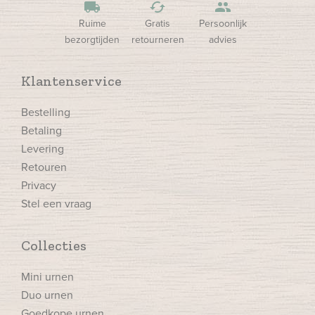
local_shipping
cached
people
Ruime
Gratis
Persoonlijk
bezorgtijden
retourneren
advies
Klantenservice
Bestelling
Betaling
Levering
Retouren
Privacy
Stel een vraag
Collecties
Mini urnen
Duo urnen
Goedkope urnen