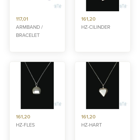
117,01
161,20
ARMBAND /
HZ-CILINDER
BRACELET
161,20
161,20
HZ-FLES
HZ-HART