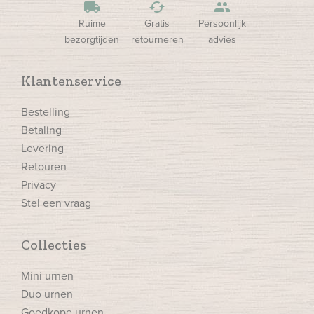
local_shipping
cached
people
Ruime
Gratis
Persoonlijk
bezorgtijden
retourneren
advies
Klantenservice
Bestelling
Betaling
Levering
Retouren
Privacy
Stel een vraag
Collecties
Mini urnen
Duo urnen
Goedkope urnen