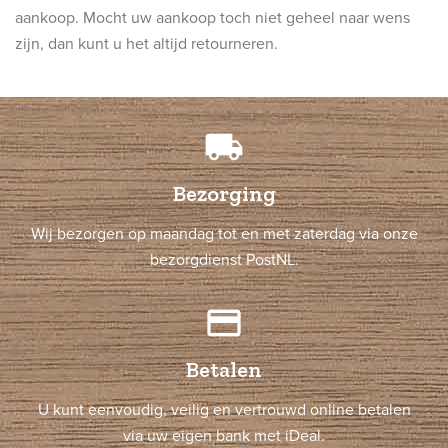
aankoop. Mocht uw aankoop toch niet geheel naar wens
zijn, dan kunt u het altijd retourneren.
local_shipping
Bezorging
Wij bezorgen op maandag tot en met zaterdag via onze
bezorgdienst PostNL.
credit_card
Betalen
U kunt eenvoudig, veilig en vertrouwd online betalen
via uw eigen bank met iDeal.