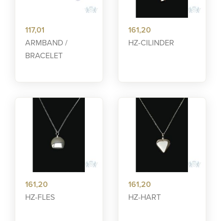
117,01
161,20
ARMBAND /
HZ-CILINDER
BRACELET
161,20
161,20
HZ-FLES
HZ-HART