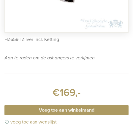
rafmonumenten
indermonumenten
rnenmonumenten
HZ659 | Zilver Incl. Ketting
Aan te raden om de ashangers te verlijmen
€169,-
Voeg toe aan winkelmand
voeg toe aan wenslijst
favorite_border