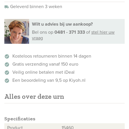
Geleverd binnen 3 weken
local_shipping
Wilt u advies bij uw aankoop?
Bel ons
op
0481 - 371 333
of
stel hier uw
vraag
Kosteloos retourneren binnen 14 dagen
check_circle
Gratis verzending vanaf 150 euro
check_circle
Veilig online betalen met iDeal
check_circle
Een beoordeling van 9,5 op Kiyoh.nl
check_circle
Alles over deze urn
Specificaties
Product
15460