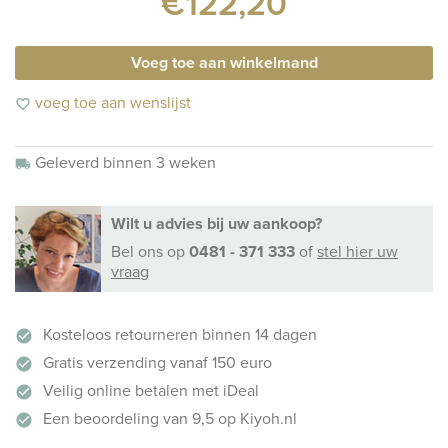
€122,20
Voeg toe aan winkelmand
voeg toe aan wenslijst
favorite_border
Geleverd binnen 3 weken
local_shipping
Wilt u advies bij uw aankoop?
Bel ons
op
0481 - 371 333
of
stel hier uw
vraag
Kosteloos retourneren binnen 14 dagen
check_circle
Gratis verzending vanaf 150 euro
check_circle
Veilig online betalen met iDeal
check_circle
Een beoordeling van 9,5 op Kiyoh.nl
check_circle