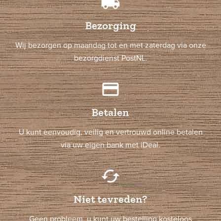
local_shipping
Bezorging
Wij bezorgen op maandag tot en met zaterdag via onze
bezorgdienst PostNL.
credit_card
Betalen
U kunt eenvoudig, veilig en vertrouwd online betalen
via uw eigen bank met iDeal.
cached
Niet tevreden?
Geen probleem, u kunt uw bestelling kosteloos