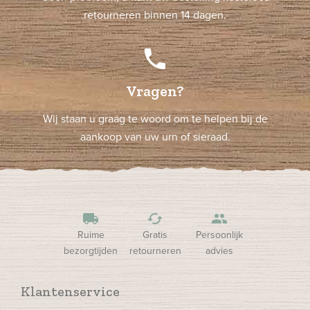
retourneren binnen 14 dagen.
phone
Vragen?
Wij staan u graag te woord om te helpen bij de
aankoop van uw urn of sieraad.
local_shipping
cached
people
Ruime
Gratis
Persoonlijk
bezorgtijden
retourneren
advies
Klantenservice