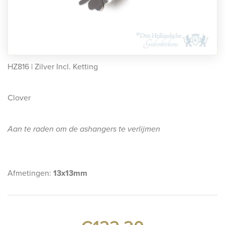
rafmonumenten
indermonumenten
rnenmonumenten
HZ816 | Zilver Incl. Ketting
Clover
Aan te raden om de ashangers te verlijmen
Afmetingen:
13x13mm