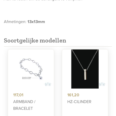
Afmetingen:
13x13mm
Soortgelijke modellen
117,01
161,20
ARMBAND /
HZ-CILINDER
BRACELET