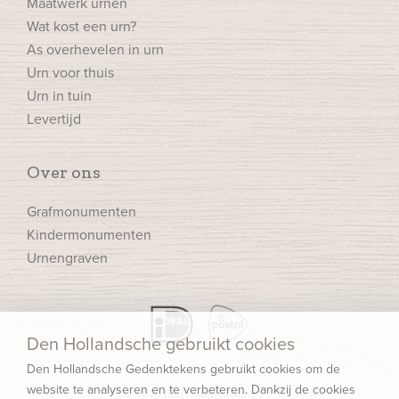
Maatwerk urnen
Wat kost een urn?
As overhevelen in urn
Urn voor thuis
Urn in tuin
Levertijd
Over ons
Grafmonumenten
Kindermonumenten
Urnengraven
Den Hollandsche gebruikt cookies
Den Hollandsche Gedenktekens gebruikt cookies om de
website te analyseren en te verbeteren. Dankzij de cookies
© 2026 Den Hollandsche B.V.