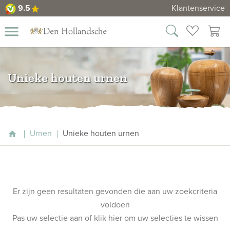
9.5
Klantenservice
star
9.5
close
Categorieën
menu
rnen
Alle
wenslijst
winkelm
urnen
Home
Bronzen
Unieke houten urnen
ssieraden
urnen
Urnen
Cortenstaal
Dieren
urnen
Glazen
Urnen
Unieke houten urnen
urnen
Mini
urnen
Goedkope
urnen
Duo
urnen
urnen
Maatwerk
Asdiamanten
Informatie
Contact
Hartvormige
Er zijn geen resultaten gevonden die aan uw zoekcriteria
Bekijk
urnen
voldoen
ook:
Houten
Pas uw selectie aan of
klik hier
om uw selecties te wissen
urnen