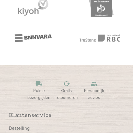
local_shipping
cached
people
Ruime
Gratis
Persoonlijk
bezorgtijden
retourneren
advies
Klantenservice
Bestelling