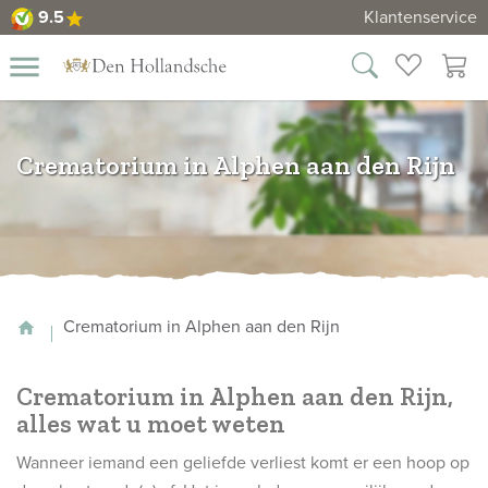
9.5
Klantenservice
star
9.5
close
menu
rnen
wenslijst
winkelm
Home
Crematorium in Alphen aan den Rijn
ssieraden
Urnen
Dieren
urnen
Mini
Crematorium in Alphen aan den Rijn
urnen
Duo
urnen
Maatwerk
Asdiamanten
Informatie
Contact
Crematorium in Alphen aan den Rijn,
Bekijk
alles wat u moet weten
ook:
Wanneer iemand een geliefde verliest komt er een hoop op