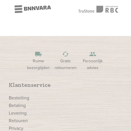
local_shipping
cached
people
Ruime
Gratis
Persoonlijk
bezorgtijden
retourneren
advies
Klantenservice
Bestelling
Betaling
Levering
Retouren
Privacy