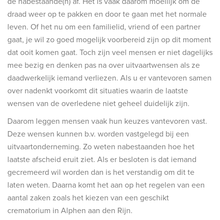
de nabestaande(n) af. Het is vaak daarom moeilijk om de
rafmonumenten
draad weer op te pakken en door te gaan met het normale
leven. Of het nu om een familielid, vriend of een partner
indermonumenten
gaat, je wil zo goed mogelijk voorbereid zijn op dit moment
dat ooit komen gaat. Toch zijn veel mensen er niet dagelijks
rnenmonumenten
mee bezig en denken pas na over uitvaartwensen als ze
daadwerkelijk iemand verliezen. Als u er vantevoren samen
over nadenkt voorkomt dit situaties waarin de laatste
wensen van de overledene niet geheel duidelijk zijn.
Daarom leggen mensen vaak hun keuzes vantevoren vast.
Deze wensen kunnen b.v. worden vastgelegd bij een
uitvaartonderneming. Zo weten nabestaanden hoe het
laatste afscheid eruit ziet. Als er besloten is dat iemand
gecremeerd wil worden dan is het verstandig om dit te
laten weten. Daarna komt het aan op het regelen van een
aantal zaken zoals het kiezen van een geschikt
crematorium in Alphen aan den Rijn.