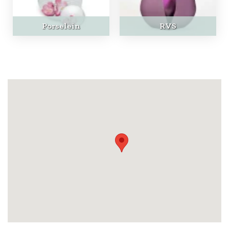
Porselein
RVS