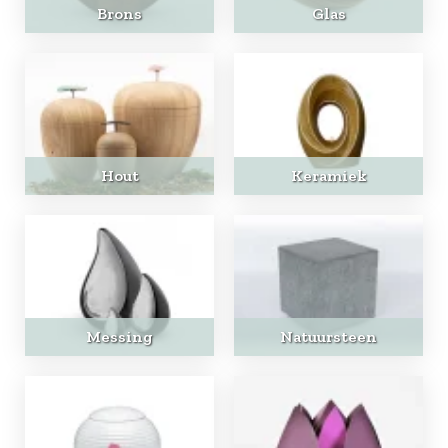
Brons
Glas
Hout
Keramiek
Messing
Natuursteen