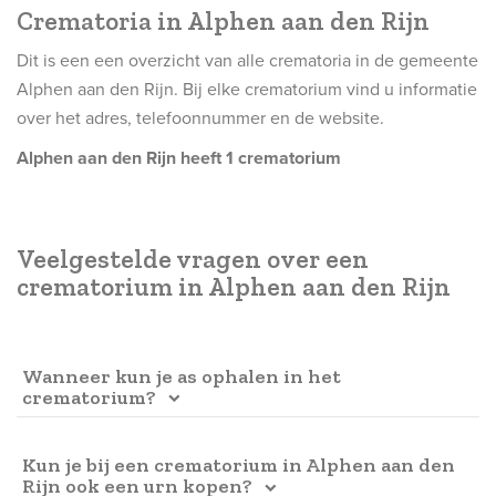
Crematoria in Alphen aan den Rijn
Dit is een een overzicht van alle crematoria in de gemeente
Alphen aan den Rijn. Bij elke crematorium vind u informatie
over het adres, telefoonnummer en de website.
Alphen aan den Rijn heeft 1 crematorium
Veelgestelde vragen over een
crematorium in Alphen aan den Rijn
Wanneer kun je as ophalen in het
crematorium?
In de Nederlandse wet op lijkbezorging is vastgelegd dat
de as van een overledene dertig dagen bewaard moet
Kun je bij een crematorium in Alphen aan den
Rijn ook een urn kopen?
worden in het crematorium. Dit heeft een aantal redenen.